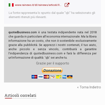
www.rainews.it/dl/rainews/articoli/Il-presidente-Inps-Pasquale-Tridico-Ridurre-orario-di-lavoro-a-parita-di-salario-per-ridistribuire-ricchezza-30d4ed21-44d2-4a39-a386-197b3044098f.html
La fonte rappresenta lo spunto dal quale "qb" ha selezionato gli
elementi ritenuti più rilevanti.
quotedbusiness.com
è una testata indipendente nata nel 2018
che guarda in particolare all'economia internazionale. Ma la libera
informazione ha un costo, che non è sostenibile esclusivamente
grazie alla pubblicità. Se apprezzi i nostri contenuti, il tuo aiuto,
anche piccolo e senza vincolo, contribuirà a garantire
l'indipendenza di quotedbusiness.com e farà la differenza per
un'informazione di qualità. 'qb' sei anche tu.
Grazie per il supporto
« Torna Indietro
Articoli correlati