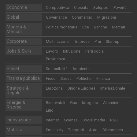
Economia
Competitività
Crescita
Sviluppo
Povertà
Global
Governance
Commercio
Migrazioni
Moneta &
Politica monetaria
Bce
Banche
Mercati
Mercati
Corporate
Multinazionali
Imprese
Pmi
Start-up
Jobs & Skills
Lavoro
Istruzione
Parti sociali
Previdenza
Planet
Sostenibilità
Ambiente
Finanza pubblica
Fisco
Spesa
Politiche
Finanza
Strategie &
Eurozona
Unione Europea
Internazionale
Regole
Energie &
Rinnovabili
Gas
Idrogeno
Alluminio
Risorse
Litio
Innovazione
Internet
Scienza
Social media
R&S
Mobilità
Smart-city
Trasporti
Auto
Bikenomics