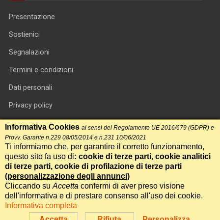
Presentazione
Sostienici
Segnalazioni
Termini e condizioni
Dati personali
Privacy policy
Informativa cookie
Informativa Cookies
ai sensi del Regolamento UE 2016/679 (GDPR) e
Provv. Garante n.229 08/05/2014 e n.231 10/06/2021
RSS feed
Ti informiamo che, per garantire il corretto funzionamento,
questo sito fa uso di
: cookie di terze parti, cookie analitici
RSS Top News
di terze parti, cookie di profilazione di terze parti
(
personalizzazione degli annunci
)
Contatti
Cliccando su
Accetta
confermi di aver preso visione
dell'informativa e di prestare consenso all'uso dei cookie.
Informativa completa
International Communication S.r.l. • P.IVA 14478081004 • Testata
giornalistica n.191, reg. Tribunale di Roma del 14/12/2017
Accetta
Rifiuta
Personalizza