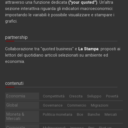
attraverso una funzione dedicata
("your quoted")
. Un'altra
sezione interattiva riguarda gli indicatori macroeconomici:
impostando le variabili è possibile visualizzare e stampare i
grafici.
partnership
Collaborazione tra "quoted business" e
La Stampa
: proposti ai
lettori del quotidiano articoli selezionati su ambiente ed
economia.
contenuti
Economia
Competitività
Crescita
Sviluppo
Povertà
Global
Governance
Commercio
Migrazioni
Moneta &
Politica monetaria
Bce
Banche
Mercati
Mercati
Corporate
Multinazionali
Imprese
Pmi
Start-up