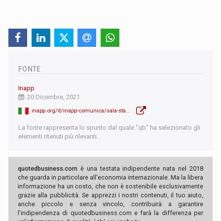
FONTE
Inapp
20 Dicembre, 2021
inapp.org/it/inapp-comunica/sala-stampa/comunicati-stampa/20122021-lavoro-inapp-donne-ripresa-precaria-e-a-tempo-parziale
La fonte rappresenta lo spunto dal quale "qb" ha selezionato gli
elementi ritenuti più rilevanti.
quotedbusiness.com
è una testata indipendente nata nel 2018
che guarda in particolare all'economia internazionale. Ma la libera
informazione ha un costo, che non è sostenibile esclusivamente
grazie alla pubblicità. Se apprezzi i nostri contenuti, il tuo aiuto,
anche piccolo e senza vincolo, contribuirà a garantire
l'indipendenza di quotedbusiness.com e farà la differenza per