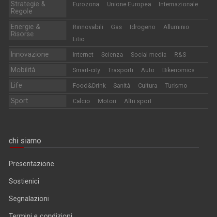
Strategie &
Eurozona
Unione Europea
Internazionale
Regole
Energie &
Rinnovabili
Gas
Idrogeno
Alluminio
Risorse
Litio
Innovazione
Internet
Scienza
Social media
R&S
Mobilità
Smart-city
Trasporti
Auto
Bikenomics
Life
Food&Drink
Sanità
Cultura
Turismo
Sport
Calcio
Motori
Altri sport
chi siamo
Presentazione
Sostienici
Segnalazioni
Termini e condizioni