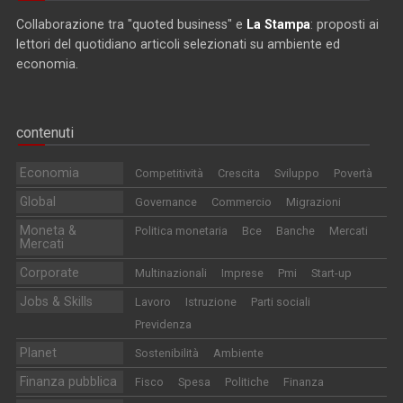
Collaborazione tra "quoted business" e
La Stampa
: proposti ai
lettori del quotidiano articoli selezionati su ambiente ed
economia.
contenuti
Economia
Competitività
Crescita
Sviluppo
Povertà
Global
Governance
Commercio
Migrazioni
Moneta &
Politica monetaria
Bce
Banche
Mercati
Mercati
Corporate
Multinazionali
Imprese
Pmi
Start-up
Jobs & Skills
Lavoro
Istruzione
Parti sociali
Previdenza
Planet
Sostenibilità
Ambiente
Finanza pubblica
Fisco
Spesa
Politiche
Finanza