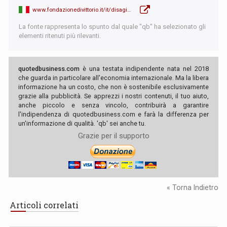
www.fondazionedivittorio.it/it/disagio-occupazionale-e-disoccupazione-sostanziale-nel-2021-italia
La fonte rappresenta lo spunto dal quale "qb" ha selezionato gli
elementi ritenuti più rilevanti.
quotedbusiness.com
è una testata indipendente nata nel 2018
che guarda in particolare all'economia internazionale. Ma la libera
informazione ha un costo, che non è sostenibile esclusivamente
grazie alla pubblicità. Se apprezzi i nostri contenuti, il tuo aiuto,
anche piccolo e senza vincolo, contribuirà a garantire
l'indipendenza di quotedbusiness.com e farà la differenza per
un'informazione di qualità. 'qb' sei anche tu.
Grazie per il supporto
« Torna Indietro
Articoli correlati