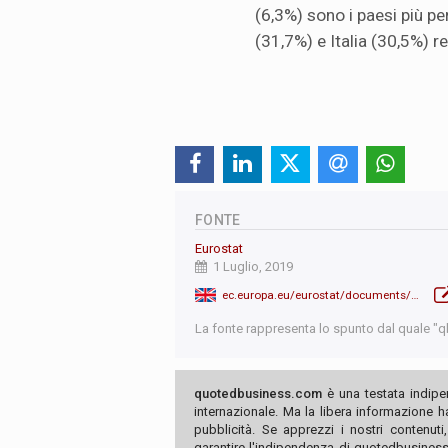
(6,3%) sono i paesi più p
(31,7%) e Italia (30,5%) r
FONTE
Eurostat
1 Luglio, 2019
ec.europa.eu/eurostat/documents/2995521/9935256/3-01072019-AP-EN.pdf/fdd80b34-6c9d-43a2-b2c0-2ce9d4dc3c9c
La fonte rappresenta lo spunto dal quale "qb"
quotedbusiness.com
è una testata indipe
internazionale. Ma la libera informazione 
pubblicità. Se apprezzi i nostri contenuti
garantire l'indipendenza di quotedbusiness.