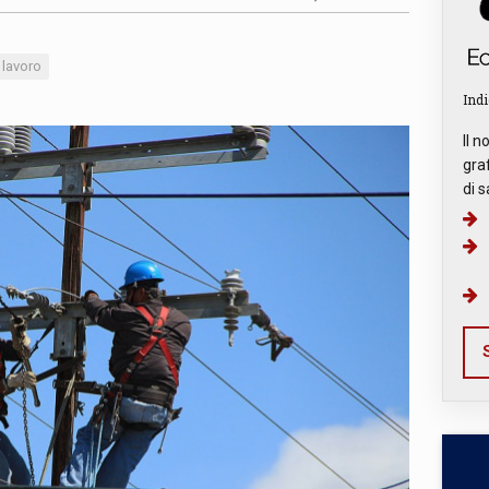
lavoro
Indi
Il n
graf
di s
S