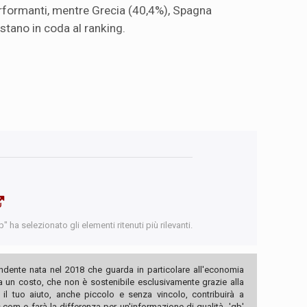
erformanti, mentre Grecia (40,4%), Spagna
estano in coda al ranking.
 ha selezionato gli elementi ritenuti più rilevanti.
ndente nata nel 2018 che guarda in particolare all'economia
ha un costo, che non è sostenibile esclusivamente grazie alla
, il tuo aiuto, anche piccolo e senza vincolo, contribuirà a
com e farà la differenza per un'informazione di qualità. 'qb'