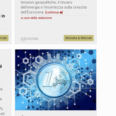
tensioni geopolitiche, il rincaro
dell'energia e l'incertezza sulla crescita
dell'Eurozona.
[continua
]
 in
a cura della redazione
rcati
Moneta & Mercati
EUROZONA
l
ia
a
 a
3%.
cati