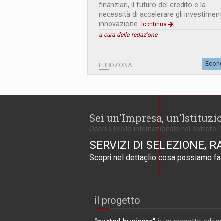
finanziari, il futuro del credito e la
necessità di accelerare gli investiment
innovazione.
[continua
]
a cura della redazione
Econ
EUROZONA
Sei un'Impresa, un'Istituzi
Operi a livello internazionale nel settore 
SERVIZI DI SELEZIONE, R
Scopri nel dettaglio cosa possiamo far
il progetto