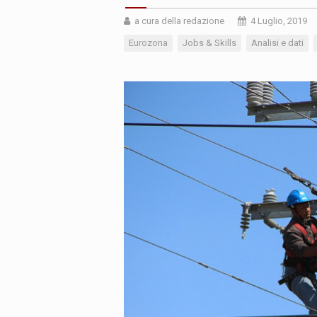
a cura della redazione
4 Luglio, 2019
Eurozona
Jobs & Skills
Analisi e dati