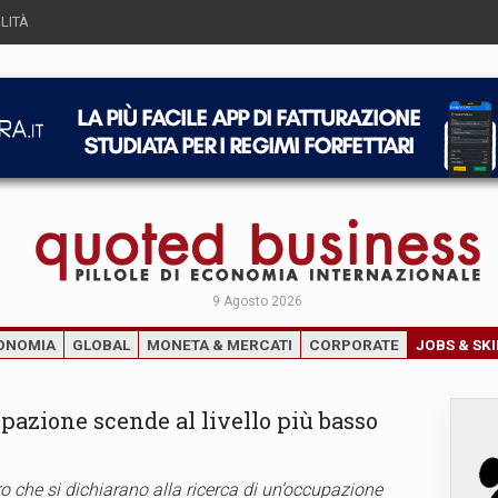
LITÀ
9 Agosto 2026
ONOMIA
GLOBAL
MONETA & MERCATI
CORPORATE
JOBS & SKI
upazione scende al livello più basso
o che si dichiarano alla ricerca di un’occupazione