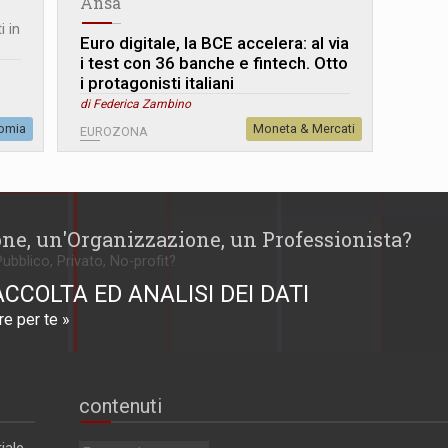
Ansa
i in
Euro digitale, la BCE accelera: al via
i test con 36 banche e fintech. Otto
i protagonisti italiani
di Federica Zambino
omia
Moneta & Mercati
EUROZONA
one, un'Organizzazione, un Professionista?
Pubblico, Privato, No-profit?
ACCOLTA ED ANALISI DEI DATI
e per te »
contenuti