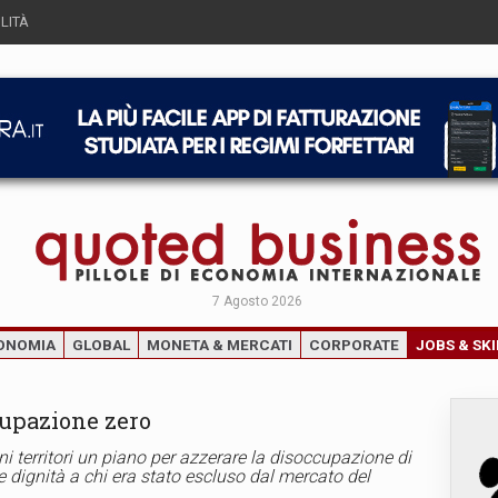
LITÀ
7 Agosto 2026
ONOMIA
GLOBAL
MONETA & MERCATI
CORPORATE
JOBS & SKI
cupazione zero
i territori un piano per azzerare la disoccupazione di
 e dignità a chi era stato escluso dal mercato del