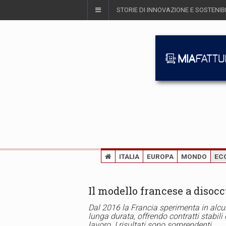
STORIE DI INNOVAZIONE E SOSTENIBI
ITALIA
EUROPA
MONDO
EC
Il modello francese a disoc
Dal 2016 la Francia sperimenta in alcun
lunga durata, offrendo contratti stabili
lavoro. I risultati sono sorprendenti