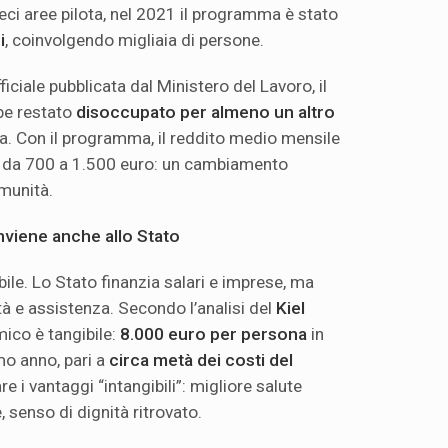
eci aree pilota, nel 2021 il programma è stato
i
, coinvolgendo migliaia di persone.
iciale pubblicata dal Ministero del Lavoro, il
be restato
disoccupato per almeno un altro
. Con il programma, il reddito medio mensile
 da 700 a 1.500 euro: un cambiamento
omunità.
viene anche allo Stato
bile. Lo Stato finanzia salari e imprese, ma
tà e assistenza. Secondo l’analisi del
Kiel
mico è tangibile:
8.000 euro per persona
in
imo anno, pari a
circa metà dei costi del
e i vantaggi “intangibili”: migliore salute
 senso di dignità ritrovato.