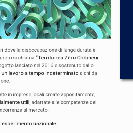
ori dove la disoccupazione di lunga durata è
segreto si chiama
“Territoires Zéro Chômeur
rogetto lanciato nel 2016 e sostenuto dallo
e
un lavoro a tempo indeterminato
a chi da
ione.
te in imprese locali create appositamente,
ialmente utili
, adattate alle competenze dei
oncorrenza al mercato.
 un esperimento nazionale