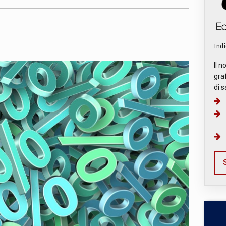
Indi
Il n
graf
di s
S