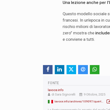
Una lezione anche per l’I
Questo modello sociale sta
francesi. In un’epoca in c
rischio milioni di lavorato
zero” mostra che
include
e conviene a tutti.
FONTE
lavoce.info
di Sara Signorelli
9 Ottobre, 2025
lavoce.info/archives/109097/quei-territori-francesi-a-zero-disoccupazione/
La fonte rappresenta lo spunto dal quale "qb"