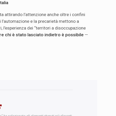
talia
 attirando l’attenzione anche oltre i confini
ui l’automazione e la precarietà mettono a
ri, l’esperienza dei “territori a disoccupazione
re chi è stato lasciato indietro è possibile
—
 ha selezionato gli elementi ritenuti più rilevanti.