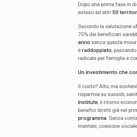
Dopo una prima fase in di
esteso ad altri
50 territor
Secondo la valutazione uff
75% dei beneficiari sareb
anno
senza questa misura
è
raddoppiato
, passando
radicale per famiglie e c
Un investimento che con
Il costo? Alto, ma sosteni
risparmia su sussidi, sani
Institute
, il ritorno econo
benefici diretti già nel pr
programma
. Senza contar
mentale, coesione sociale,