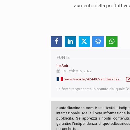
aumento della produttivit
FONTE
Le Soir
16 Febbraio, 2022
www.lesoir.be/424497/article/2022-02-16/la-semaine-de-quatre-jours-est-un-coup-de-couteau-assassin-selon-thierry-bodson
La fonte rappresenta lo spunto dal quale "qb"
quotedbusiness.com
è una testata indipe
internazionale. Ma la libera informazione 
pubblicità. Se apprezzi i nostri contenuti
garantire l'indipendenza di quotedbusiness.
sei anche tu.