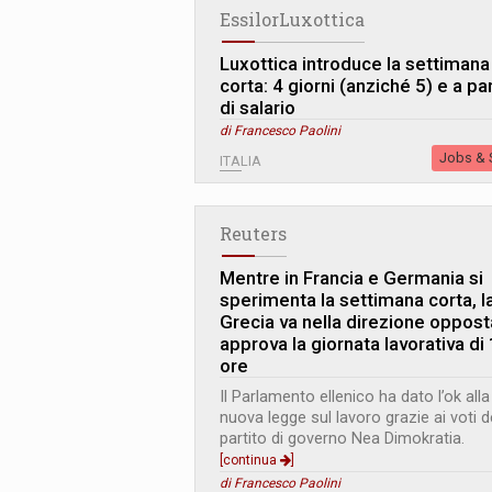
EssilorLuxottica
Luxottica introduce la settimana
corta: 4 giorni (anziché 5) e a par
di salario
di Francesco Paolini
Jobs & S
ITALIA
Reuters
Mentre in Francia e Germania si
sperimenta la settimana corta, l
Grecia va nella direzione oppost
approva la giornata lavorativa di
ore
Il Parlamento ellenico ha dato l’ok alla
nuova legge sul lavoro grazie ai voti d
partito di governo Nea Dimokratia.
[continua
]
di Francesco Paolini