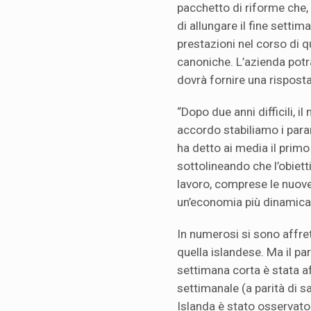
pacchetto di riforme che, t
di allungare il fine settim
prestazioni nel corso di q
canoniche. L’azienda potrà
dovrà fornire una risposta
“Dopo due anni difficili, i
accordo stabiliamo i para
ha detto ai media il prim
sottolineando che l’obiet
lavoro, comprese le nuove 
un’economia più dinamica 
In numerosi si sono affret
quella islandese. Ma il par
settimana corta è stata af
settimanale (a parità di s
Islanda è stato osservato