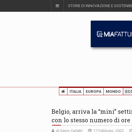
STORIE DI INNOVAZIONE E SOSTENIBI
ITALIA
EUROPA
MONDO
EC
Belgio, arriva la “mini” sett
con lo stesso numero di ore
di Senio Carletti
17 Febbraio, 2022