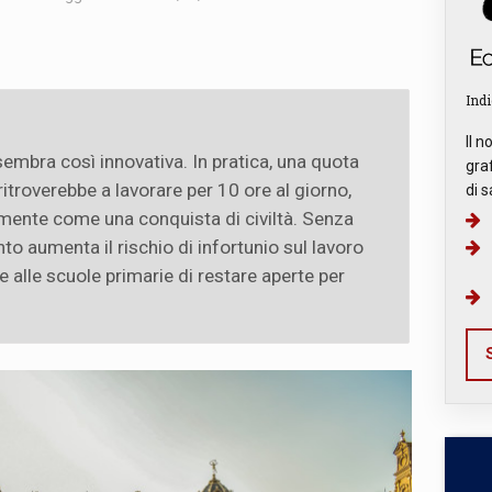
Indi
Il n
embra così innovativa. In pratica, una quota
graf
 ritroverebbe a lavorare per 10 ore al giorno,
di s
amente come una conquista di civiltà. Senza
to aumenta il rischio di infortunio sul lavoro
 e alle scuole primarie di restare aperte per
S