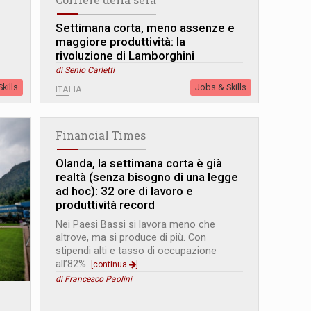
Settimana corta, meno assenze e
maggiore produttività: la
rivoluzione di Lamborghini
di Senio Carletti
kills
Jobs & Skills
ITALIA
Financial Times
Olanda, la settimana corta è già
realtà (senza bisogno di una legge
ad hoc): 32 ore di lavoro e
produttività record
Nei Paesi Bassi si lavora meno che
altrove, ma si produce di più. Con
stipendi alti e tasso di occupazione
all’82%.
[continua
]
di Francesco Paolini