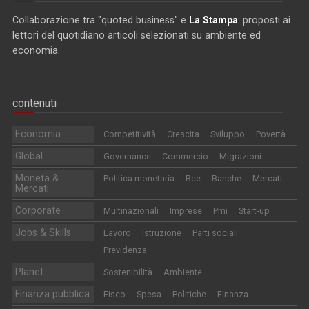
Collaborazione tra "quoted business" e
La Stampa
: proposti ai
lettori del quotidiano articoli selezionati su ambiente ed
economia.
contenuti
Economia
Competitività
Crescita
Sviluppo
Povertà
Global
Governance
Commercio
Migrazioni
Moneta &
Politica monetaria
Bce
Banche
Mercati
Mercati
Corporate
Multinazionali
Imprese
Pmi
Start-up
Jobs & Skills
Lavoro
Istruzione
Parti sociali
Previdenza
Planet
Sostenibilità
Ambiente
Finanza pubblica
Fisco
Spesa
Politiche
Finanza