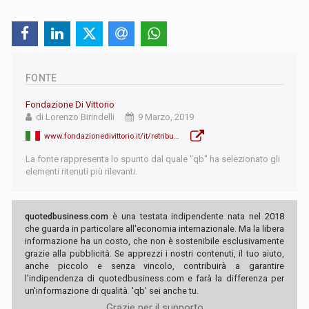
FONTE
Fondazione Di Vittorio
di Lorenzo Birindelli
9 Marzo, 2019
www.fondazionedivittorio.it/it/retribuzioni-e-mercato-del-lavoro-l%E2%80%99italia-confronto-maggiori-economie-dell%E2%80%99eurozona%E2%80%9D
La fonte rappresenta lo spunto dal quale "qb" ha selezionato gli
elementi ritenuti più rilevanti.
quotedbusiness.com
è una testata indipendente nata nel 2018
che guarda in particolare all'economia internazionale. Ma la libera
informazione ha un costo, che non è sostenibile esclusivamente
grazie alla pubblicità. Se apprezzi i nostri contenuti, il tuo aiuto,
anche piccolo e senza vincolo, contribuirà a garantire
l'indipendenza di quotedbusiness.com e farà la differenza per
un'informazione di qualità. 'qb' sei anche tu.
Grazie per il supporto