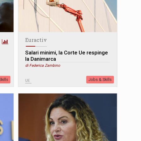
Euractiv
Salari minimi, la Corte Ue respinge
la Danimarca
di Federica Zambino
kills
Jobs & Skills
UE