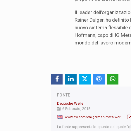
Il leader dell’organizzaz
Rainer Dulger, ha definito 
nuovo sistema flessibile d
Hofmann, capo di IG Metal
mondo del lavoro modern
FONTE
Deutsche Welle
6 Febbraio, 2018
www.dw.com/en/german-metalworkers-finally-secure-wage-agreement/a-42464007
La fonte rappresenta lo spunto dal quale "qb"