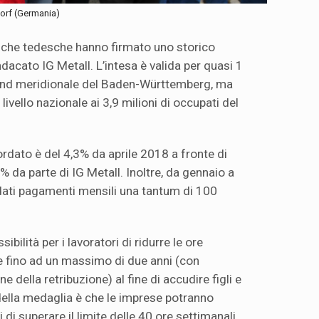
orf (Germania)
che tedesche hanno firmato uno storico
dacato IG Metall. L’intesa è valida per quasi 1
 land meridionale del Baden-Württemberg, ma
ivello nazionale ai 3,9 milioni di occupati del
rdato è del 4,3% da aprile 2018 a fronte di
6% da parte di IG Metall. Inoltre, da gennaio a
ati pagamenti mensili una tantum di 100
ibilità per i lavoratori di ridurre le ore
e fino ad un massimo di due anni (con
 della retribuzione) al fine di accudire figli e
o della medaglia è che le imprese potranno
i di superare il limite delle 40 ore settimanali.