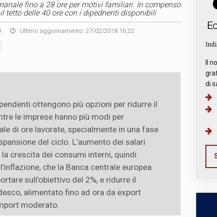
imanale fino a 28 ore per motivi familiari. In compenso
l tetto delle 40 ore con i dipednenti disponibili
8
Ultimo aggiornamento: 27/02/2018 16:22
Indi
Il n
graf
di s
endenti ottengono più opzioni per ridurre il
entre le imprese hanno più modi per
le di ore lavorate, specialmente in una fase
spansione del ciclo. L’aumento dei salari
e la crescita dei consumi interni, quindi
S
l’inflazione, che la Banca centrale europea
rtare sull’obiettivo del 2%, e ridurre il
esco, alimentato fino ad ora da export
import moderato.