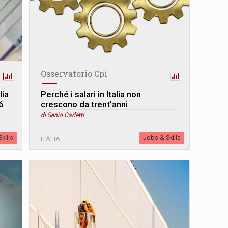
Osservatorio Cpi
lia
Perché i salari in Italia non
6
crescono da trent’anni
di Senio Carletti
kills
Jobs & Skills
ITALIA