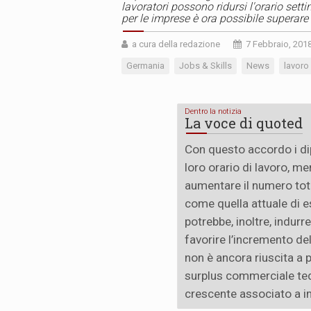
lavoratori possono ridursi l'orario sett
per le imprese è ora possibile superare i
a cura della redazione
7 Febbraio, 201
Germania
Jobs & Skills
News
lavoro
Dentro la notizia
La voce di quoted
Con questo accordo i dip
loro orario di lavoro, m
aumentare il numero tota
come quella attuale di e
potrebbe, inoltre, indurr
favorire l’incremento del
non è ancora riuscita a po
surplus commerciale ted
crescente associato a 