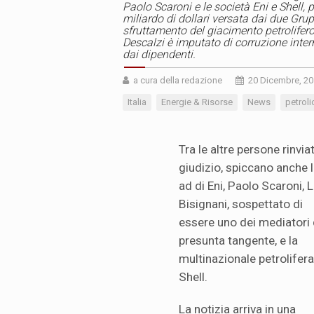
Paolo Scaroni e le società Eni e Shell, 
miliardo di dollari versata dai due Gruppi
sfruttamento del giacimento petrolifer
Descalzi è imputato di corruzione inte
dai dipendenti.
a cura della redazione
20 Dicembre, 2
Italia
Energie & Risorse
News
petroli
Tra le altre persone rinvia
giudizio, spiccano anche l
ad di Eni, Paolo Scaroni, L
Bisignani, sospettato di
essere uno dei mediatori 
presunta tangente, e la
multinazionale petrolifera
Shell.
La notizia arriva in una