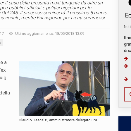
per il caso della presunta maxi tangente da oltre un
 a pubblici ufficiali e politici nigeriani per lo
o Opl 245. Il processo comincerà il prossimo 5 marzo.
rnazionale, mentre Eni risponde per i reati commessi
Indi
017
Ultimo aggiornamento: 18/05/2018 13:09
Il n
o
graf
di s
te a
'ex
uigi
della
S
Claudio Descalzi, amministratore delegato ENI