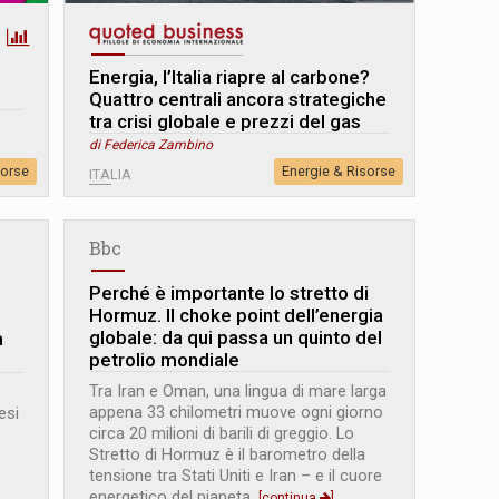
Energia, l’Italia riapre al carbone?
Quattro centrali ancora strategiche
tra crisi globale e prezzi del gas
di Federica Zambino
sorse
Energie & Risorse
ITALIA
Bbc
Perché è importante lo stretto di
Hormuz. Il choke point dell’energia
globale: da qui passa un quinto del
a
petrolio mondiale
Tra Iran e Oman, una lingua di mare larga
appena 33 chilometri muove ogni giorno
esi
circa 20 milioni di barili di greggio. Lo
Stretto di Hormuz è il barometro della
e
tensione tra Stati Uniti e Iran – e il cuore
energetico del pianeta.
[continua
]