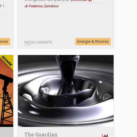
e i
di Federica Zambino
sorse
Energie & Risorse
MEDIO ORIENTE
The Guardian