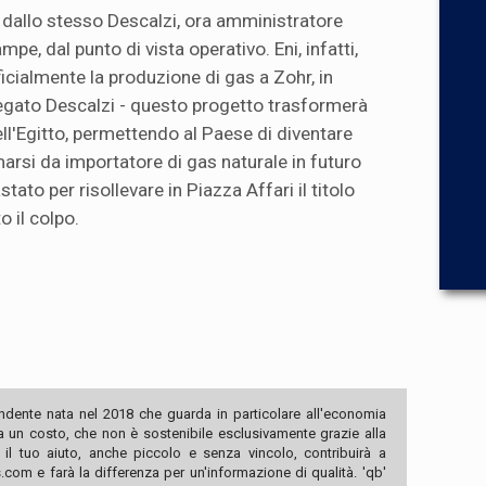
" dallo stesso Descalzi, ora amministratore
pe, dal punto di vista operativo. Eni, infatti,
icialmente la produzione di gas a Zohr, in
spiegato Descalzi - questo progetto trasformerà
ll'Egitto, permettendo al Paese di diventare
arsi da importatore di gas naturale in futuro
ato per risollevare in Piazza Affari il titolo
o il colpo.
ndente nata nel 2018 che guarda in particolare all'economia
ha un costo, che non è sostenibile esclusivamente grazie alla
, il tuo aiuto, anche piccolo e senza vincolo, contribuirà a
com e farà la differenza per un'informazione di qualità. 'qb'