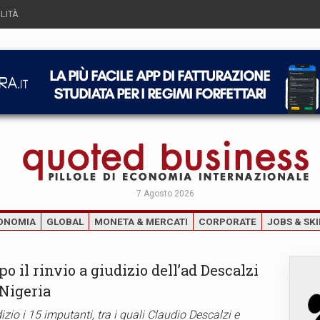
LITÀ
7 Agosto 2026
ONOMIA
GLOBAL
MONETA & MERCATI
CORPORATE
JOBS & SKI
po il rinvio a giudizio dell’ad Descalzi
 Nigeria
izio i 15 imputanti, tra i quali Claudio Descalzi e