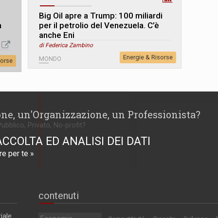
Big Oil apre a Trump: 100 miliardi
a
per il petrolio del Venezuela. C’è
anche Eni
di Federica Zambino
Energie & Risorse
MONDO
sorse
one, un'Organizzazione, un Professionista?
Pubblico, Privato, No-profit?
ACCOLTA ED ANALISI DEI DATI
e per te »
contenuti
iale