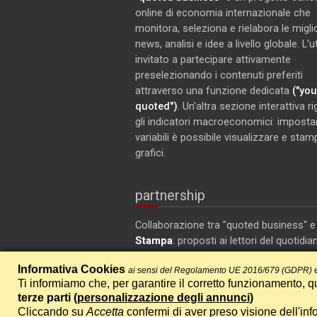
online di economia internazionale che
monitora, seleziona e rielabora le miglio
news, analisi e idee a livello globale. L'
invitato a partecipare attivamente
preselezionando i contenuti preferiti
attraverso una funzione dedicata
("you
quoted")
. Un'altra sezione interattiva r
gli indicatori macroeconomici: imposta
variabili è possibile visualizzare e stam
grafici.
partnership
Collaborazione tra "quoted business" 
Stampa
: proposti ai lettori del quotidia
articoli selezionati su ambiente ed ec
Informativa Cookies
ai sensi del Regolamento UE 2016/679 (GDPR) e
Ti informiamo che, per garantire il corretto funzionamento, qu
terze parti (
personalizzazione degli annunci
)
Cliccando su
Accetta
confermi di aver preso visione dell'inf