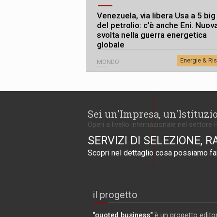
Venezuela, via libera Usa a 5 big
del petrolio: c’è anche Eni. Nuov
svolta nella guerra energetica
globale
Energie & Ri
MONDO
Sei un'Impresa, un'Istituzi
Operi a livello internazionale nel settore 
SERVIZI DI SELEZIONE, R
Scopri nel dettaglio cosa possiamo far
il progetto
"quoted business"
è un progetto editor