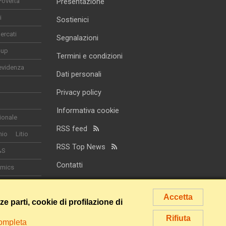
Povertà
Presentazione
i
Sostienici
ercati
Segnalazioni
-up
Termini e condizioni
evidenza
Dati personali
Privacy policy
Informativa cookie
ionale
RSS feed
nio
Litio
RSS Top News
&S
Contatti
omics
smo
Accetta
rze parti, cookie di profilazione di
Rifiuta
completa