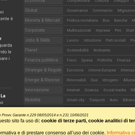
Economia
Competitività
Crescita
Sviluppo
Global
Governance
Commercio
Migrazion
ri
utente è
Moneta & Mercati
Politica monetaria
Bce
Banche
M
Corporate
Multinazionali
Imprese
Pmi
Start
r
Jobs & Skills
Lavoro
Istruzione
Parti sociali
Pr
iguarda
Planet
Sostenibilità
Ambiente
ndo le
pare i
Finanza pubblica
Fisco
Spesa
Politiche
Finanza
Strategie & Regole
Eurozona
Unione Europea
Internaz
Energie & Risorse
Rinnovabili
Gas
Idrogeno
Allumi
Innovazione
Internet
Scienza
Social media
R
e
La
Mobilità
Smart-city
Trasporti
Auto
Biken
no
onomia.
Life
Food&Drink
Sanità
Cultura
Turi
 Provv. Garante n.229 08/05/2014 e n.231 10/06/2021
Sport
Calcio
Motori
Altri sport
esto sito fa uso di
: cookie di terze parti, cookie analitici di te
ormativa e di prestare consenso all'uso dei cookie.
Informativa 