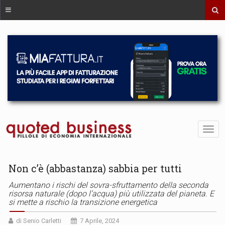
Non c’è (abbastanza) sabbia per tutti
Aumentano i rischi del sovra-sfruttamento della seconda
risorsa naturale (dopo l’acqua) più utilizzata del pianeta. E
si mette a rischio la transizione energetica
di Senio Carletti
7 Aprile, 2024