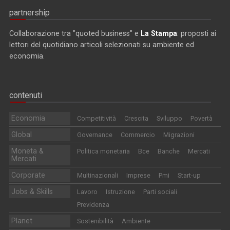
partnership
Collaborazione tra "quoted business" e
La Stampa
: proposti ai
lettori del quotidiano articoli selezionati su ambiente ed
economia.
contenuti
Economia
Competitività
Crescita
Sviluppo
Povertà
Global
Governance
Commercio
Migrazioni
Moneta &
Politica monetaria
Bce
Banche
Mercati
Mercati
Corporate
Multinazionali
Imprese
Pmi
Start-up
Jobs & Skills
Lavoro
Istruzione
Parti sociali
Previdenza
Planet
Sostenibilità
Ambiente