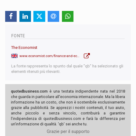
FONTE
The Economist
www.economist.com/finance-and-economics/2024/03/14/china-is-churning-out-solar-panels-and-upsetting-sand-markets
La fonte rappresenta lo spunto dal quale "qb" ha selezionato gli
elementi ritenuti più rilevanti.
quotedbusiness.com
è una testata indipendente nata nel 2018
che guarda in particolare all'economia internazionale. Ma la libera
informazione ha un costo, che non è sostenibile esclusivamente
grazie alla pubblicità. Se apprezzi i nostri contenuti, il tuo aiuto,
anche piccolo e senza vincolo, contribuirà a garantire
l'indipendenza di quotedbusiness.com e farà la differenza per
un'informazione di qualità. 'qb' sei anche tu.
Grazie per il supporto