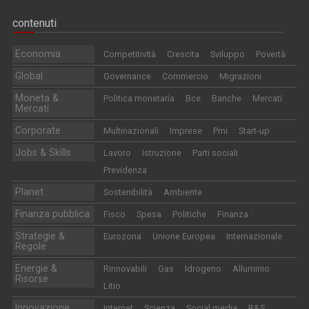
contenuti
Economia
Competitività
Crescita
Sviluppo
Povertà
Global
Governance
Commercio
Migrazioni
Moneta &
Politica monetaria
Bce
Banche
Mercati
Mercati
Corporate
Multinazionali
Imprese
Pmi
Start-up
Jobs & Skills
Lavoro
Istruzione
Parti sociali
Previdenza
Planet
Sostenibilità
Ambiente
Finanza pubblica
Fisco
Spesa
Politiche
Finanza
Strategie &
Eurozona
Unione Europea
Internazionale
Regole
Energie &
Rinnovabili
Gas
Idrogeno
Alluminio
Risorse
Litio
Innovazione
Internet
Scienza
Social media
R&S