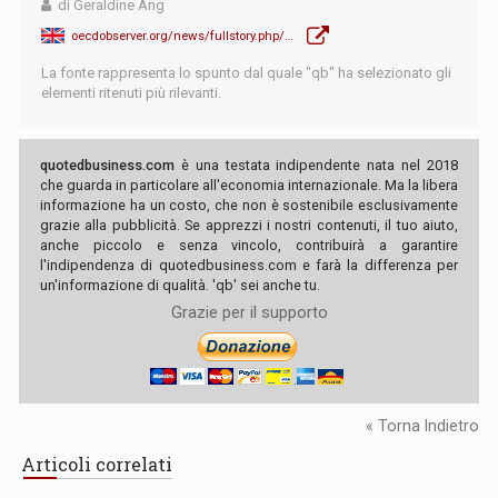
di Geraldine Ang
oecdobserver.org/news/fullstory.php/aid/5980/Investment_in_renewable_energy:_What_policymakers_must_do_to_make_it_happen.html
La fonte rappresenta lo spunto dal quale "qb" ha selezionato gli
elementi ritenuti più rilevanti.
quotedbusiness.com
è una testata indipendente nata nel 2018
che guarda in particolare all'economia internazionale. Ma la libera
informazione ha un costo, che non è sostenibile esclusivamente
grazie alla pubblicità. Se apprezzi i nostri contenuti, il tuo aiuto,
anche piccolo e senza vincolo, contribuirà a garantire
l'indipendenza di quotedbusiness.com e farà la differenza per
un'informazione di qualità. 'qb' sei anche tu.
Grazie per il supporto
« Torna Indietro
Articoli correlati