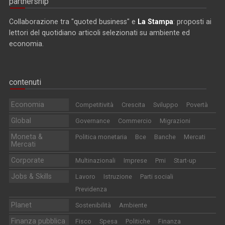
partnership
Collaborazione tra "quoted business" e
La Stampa
: proposti ai
lettori del quotidiano articoli selezionati su ambiente ed
economia.
contenuti
Economia
Competitività
Crescita
Sviluppo
Povertà
Global
Governance
Commercio
Migrazioni
Moneta &
Politica monetaria
Bce
Banche
Mercati
Mercati
Corporate
Multinazionali
Imprese
Pmi
Start-up
Jobs & Skills
Lavoro
Istruzione
Parti sociali
Previdenza
Planet
Sostenibilità
Ambiente
Finanza pubblica
Fisco
Spesa
Politiche
Finanza