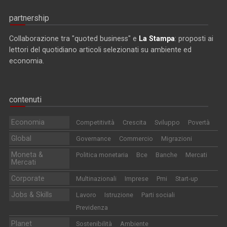
partnership
Collaborazione tra "quoted business" e
La Stampa
: proposti ai
lettori del quotidiano articoli selezionati su ambiente ed
economia.
contenuti
Economia
Competitività
Crescita
Sviluppo
Povertà
Global
Governance
Commercio
Migrazioni
Moneta &
Politica monetaria
Bce
Banche
Mercati
Mercati
Corporate
Multinazionali
Imprese
Pmi
Start-up
Jobs & Skills
Lavoro
Istruzione
Parti sociali
Previdenza
Planet
Sostenibilità
Ambiente