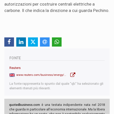
autorizzazioni per costruire centrali elettriche a
carbone. Il che indica la direzione a cui guarda Pechino.
FONTE
Reuters
www.reuters.com/business/energy/chinas-solar-wind-power-installed-capacity-soars-2024-2025-01-21/
La fonte rappresenta lo spunto dal quale "qb" ha selezionato gli
elementi ritenuti più rilevanti.
quotedbusiness.com
è una testata indipendente nata nel 2018
che guarda in particolare all'economia internazionale. Ma la libera
informazione ha un costo, che non è sostenibile esclusivamente