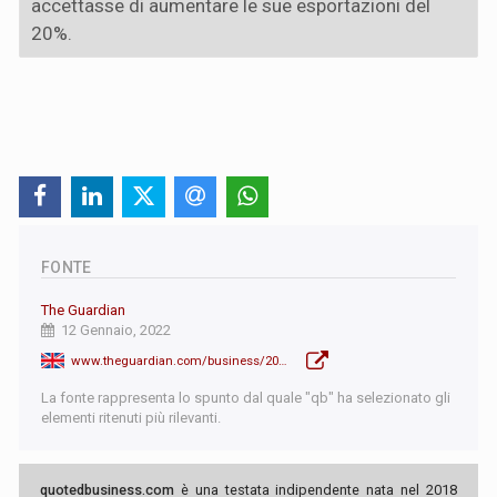
accettasse di aumentare le sue esportazioni del
20%.
FONTE
The Guardian
12 Gennaio, 2022
www.theguardian.com/business/2022/jan/12/russia-europe-gas-crisis-international-energy-agency-boss
La fonte rappresenta lo spunto dal quale "qb" ha selezionato gli
elementi ritenuti più rilevanti.
quotedbusiness.com
è una testata indipendente nata nel 2018