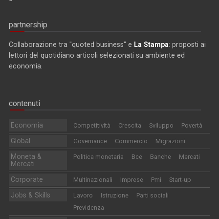
partnership
Collaborazione tra "quoted business" e
La Stampa
: proposti ai
lettori del quotidiano articoli selezionati su ambiente ed
economia.
contenuti
Economia
Competitività
Crescita
Sviluppo
Povertà
Global
Governance
Commercio
Migrazioni
Moneta &
Politica monetaria
Bce
Banche
Mercati
Mercati
Corporate
Multinazionali
Imprese
Pmi
Start-up
Jobs & Skills
Lavoro
Istruzione
Parti sociali
Previdenza