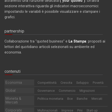
attraverso una funzione dedicata
("your quoted")
. Un'altra
sezione interattiva riguarda gli indicatori macroeconomici:
impostando le variabili è possibile visualizzare e stampare i
grafici.
partnership
Collaborazione tra "quoted business" e
La Stampa
: proposti ai
lettori del quotidiano articoli selezionati su ambiente ed
economia.
contenuti
Economia
Competitività
Crescita
Sviluppo
Povertà
Global
Governance
Commercio
Migrazioni
Moneta &
Politica monetaria
Bce
Banche
Mercati
Mercati
Corporate
Multinazionali
Imprese
Pmi
Start-up