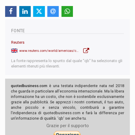
FONTE
Reuters
www.reuters.com/world/americas/canada-backs-greenland-mine-producing-metal-crucial-defence-industries-2026-06-29/
La fonte rappresenta lo spunto dal quale "qb" ha selezionato gli
elementi ritenuti più rilevanti.
quotedbusiness.com
è una testata indipendente nata nel 2018
che guarda in particolare all'economia internazionale. Ma la libera
informazione ha un costo, che non è sostenibile esclusivamente
grazie alla pubblicità. Se apprezzi i nostri contenuti, il tuo aiuto,
anche piccolo e senza vincolo, contribuirà a garantire
l'indipendenza di quotedbusiness.com e farà la differenza per
un'informazione di qualità. 'qb' sei anche tu.
Grazie per il supporto