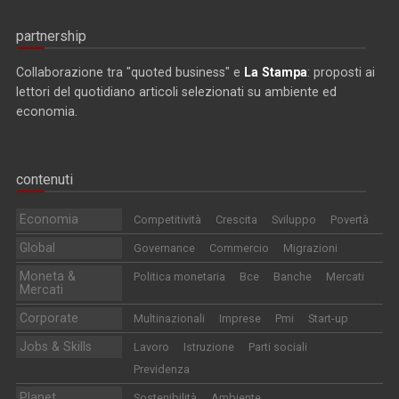
partnership
Collaborazione tra "quoted business" e
La Stampa
: proposti ai
lettori del quotidiano articoli selezionati su ambiente ed
economia.
contenuti
Economia
Competitività
Crescita
Sviluppo
Povertà
Global
Governance
Commercio
Migrazioni
Moneta &
Politica monetaria
Bce
Banche
Mercati
Mercati
Corporate
Multinazionali
Imprese
Pmi
Start-up
Jobs & Skills
Lavoro
Istruzione
Parti sociali
Previdenza
Planet
Sostenibilità
Ambiente