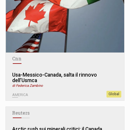
Cnn
Usa-Messico-Canada, salta il rinnovo
dell’Usmca
di Federica Zambino
Global
AMERICA
Reuters
Arctic rush sui minerali critici: il Canada