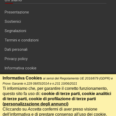
Presentazione
Sostienici
Segnalazioni
Termini e condizioni
Dati personali
Privacy policy
Informativa cookie
RSS feed
Informativa Cookies
ai sensi del Regolamento UE 2016/679 (GDPR) e
Provv. Garante n.229 08/05/2014 e n.231 10/06/2021
RSS Top News
Ti informiamo che, per garantire il corretto funzionamento,
questo sito fa uso di
: cookie di terze parti, cookie analitici
Contatti
di terze parti, cookie di profilazione di terze parti
(
personalizzazione degli annunci
)
Cliccando su
Accetta
confermi di aver preso visione
International Communication S.r.l. • P.IVA 14478081004 • Testata
dell'informativa e di prestare consenso all'uso dei cookie.