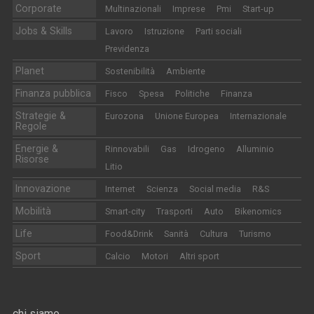
Corporate
Multinazionali
Imprese
Pmi
Start-up
Jobs & Skills
Lavoro
Istruzione
Parti sociali
Previdenza
Planet
Sostenibilità
Ambiente
Finanza pubblica
Fisco
Spesa
Politiche
Finanza
Strategie &
Eurozona
Unione Europea
Internazionale
Regole
Energie &
Rinnovabili
Gas
Idrogeno
Alluminio
Risorse
Litio
Innovazione
Internet
Scienza
Social media
R&S
Mobilità
Smart-city
Trasporti
Auto
Bikenomics
Life
Food&Drink
Sanità
Cultura
Turismo
Sport
Calcio
Motori
Altri sport
chi siamo