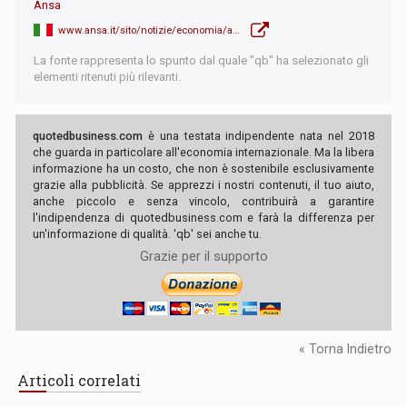
Ansa
www.ansa.it/sito/notizie/economia/aziende/2024/10/03/giorgetti-la-manovra-richiedera-sacrifici.-scivola-piazza-affari.-freni-non-sono_facf7c6e-90ae-4e58-ae68-8893d60e57fa.html
La fonte rappresenta lo spunto dal quale "qb" ha selezionato gli
elementi ritenuti più rilevanti.
quotedbusiness.com
è una testata indipendente nata nel 2018
che guarda in particolare all'economia internazionale. Ma la libera
informazione ha un costo, che non è sostenibile esclusivamente
grazie alla pubblicità. Se apprezzi i nostri contenuti, il tuo aiuto,
anche piccolo e senza vincolo, contribuirà a garantire
l'indipendenza di quotedbusiness.com e farà la differenza per
un'informazione di qualità. 'qb' sei anche tu.
Grazie per il supporto
« Torna Indietro
Articoli correlati