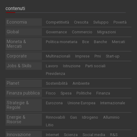
contenuti
Economia
Competitività
Crescita
Sviluppo
Povertà
Global
Governance
Commercio
Migrazioni
Moneta &
Politica monetaria
Bce
Banche
Mercati
Mercati
Corporate
Multinazionali
Imprese
Pmi
Start-up
Jobs & Skills
Lavoro
Istruzione
Parti sociali
Previdenza
Planet
Sostenibilità
Ambiente
Finanza pubblica
Fisco
Spesa
Politiche
Finanza
Strategie &
Eurozona
Unione Europea
Internazionale
Regole
Energie &
Rinnovabili
Gas
Idrogeno
Alluminio
Risorse
Litio
Innovazione
Internet
Scienza
Social media
R&S