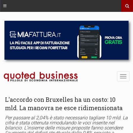
L'accordo con Bruxelles ha un costo: 10
mld. La manovra ne esce ridimensionata
Per passare al 2,04% è stato necessario tagliare 10 mld. La
cifra è stata ottenuta rimodulando le voci inserite nel
bilancio. L’insieme delle misure proposte fanno scendere
l’aumento del deficit strutturale dallo 0,8% previsto a