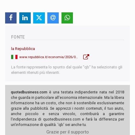
FONTE
la Repubblica
www.repubblica.it/economia/2026/06/07/news/svizzera_commercio_materie_prime_entrate_record_chiusura_hormuz-425394886/
La fonte rappresenta lo spunto dal quale "qb" ha selezionato gli
elementi ritenuti più rilevanti.
quotedbusiness.com
è una testata indipendente nata nel 2018
che guarda in particolare all'economia internazionale. Ma la libera
informazione ha un costo, che non è sostenibile esclusivamente
grazie alla pubblicità. Se apprezzi i nostri contenuti, il tuo aiuto,
anche piccolo e senza vincolo, contribuirà a garantire
l'indipendenza di quotedbusiness.com e farà la differenza per
un'informazione di qualità. 'qb' sei anche tu.
Grazie per il supporto