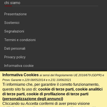
chi siamo
Presentazione
Sostienici
Segnalazioni
Termini e condizioni
Dati personali
Privacy policy
Informativa cookie
RSS feed
Informativa Cookies
ai sensi del Regolamento UE 2016/679 (GDPR) e
Provv. Garante n.229 08/05/2014 e n.231 10/06/2021
RSS Top News
Ti informiamo che, per garantire il corretto funzionamento,
questo sito fa uso di
: cookie di terze parti, cookie analitici
Contatti
di terze parti, cookie di profilazione di terze parti
(
personalizzazione degli annunci
)
Cliccando su
Accetta
confermi di aver preso visione
International Communication S.r.l. • P.IVA 14478081004 • Testata