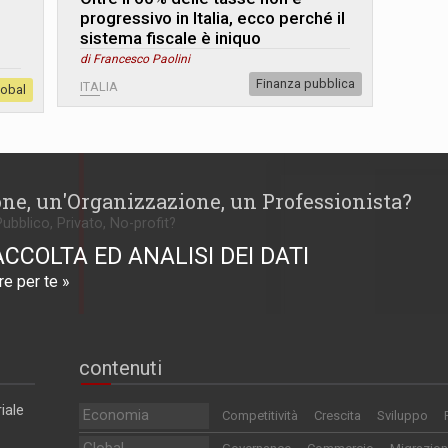
progressivo in Italia, ecco perché il
sistema fiscale è iniquo
di Francesco Paolini
Finanza pubblica
ITALIA
lobal
one, un'Organizzazione, un Professionista?
Pubblico, Privato, No-profit?
ACCOLTA ED ANALISI DEI DATI
e per te »
contenuti
iale
Economia
Competitività
Crescita
Sviluppo