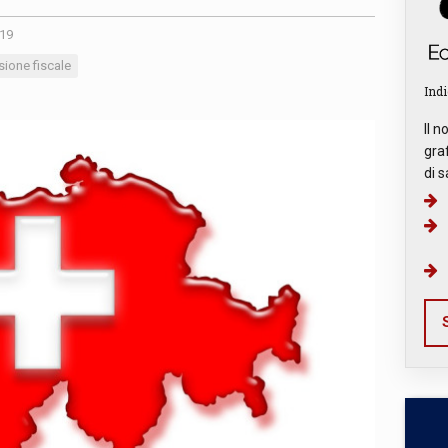
019
sione fiscale
Indi
Il n
graf
di s
S