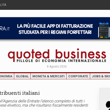
LITÀ
8 Agosto 2026
ONOMIA
GLOBAL
MONETA & MERCATI
CORPORATE
JOBS & SKI
tribuenti italiani
’Agenzia delle Entrate l’elenco completo di tutti i
paese elvetico, ma che risultano fiscalmente residenti