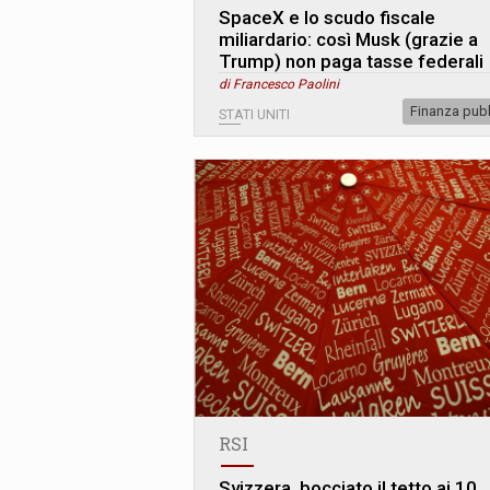
SpaceX e lo scudo fiscale
miliardario: così Musk (grazie a
Trump) non paga tasse federali
di Francesco Paolini
Finanza pub
STATI UNITI
RSI
Svizzera, bocciato il tetto ai 10