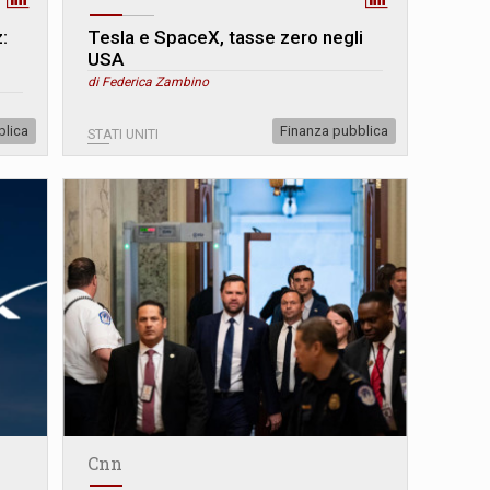
:
Tesla e SpaceX, tasse zero negli
USA
di Federica Zambino
blica
Finanza pubblica
STATI UNITI
Cnn