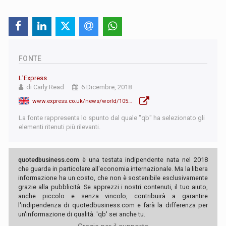
FONTE
L'Express
di Carly Read
6 Dicembre, 2018
www.express.co.uk/news/world/1055498/julian-assange-wikileaks-ecuador-embassy-President-Lenin-Moreno
La fonte rappresenta lo spunto dal quale "qb" ha selezionato gli
elementi ritenuti più rilevanti.
quotedbusiness.com
è una testata indipendente nata nel 2018
che guarda in particolare all'economia internazionale. Ma la libera
informazione ha un costo, che non è sostenibile esclusivamente
grazie alla pubblicità. Se apprezzi i nostri contenuti, il tuo aiuto,
anche piccolo e senza vincolo, contribuirà a garantire
l'indipendenza di quotedbusiness.com e farà la differenza per
un'informazione di qualità. 'qb' sei anche tu.