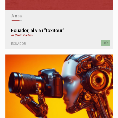
Ansa
Ecuador, al via i “toxitour”
di Senio Carletti
Life
ECUADOR