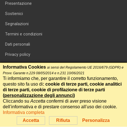
Presentazione
Sostienici
Segnalazioni
Termini e condizioni
Dati personali
Privacy policy
Informativa cookie
Informativa Cookies
ai sensi del Regolamento UE 2016/679 (GDPR) e
Provv. Garante n.229 08/05/2014 e n.231 10/06/2021
RSS feed
Ti informiamo che, per garantire il corretto funzionamento,
questo sito fa uso di
: cookie di terze parti, cookie analitici
RSS Top News
di terze parti, cookie di profilazione di terze parti
(
personalizzazione degli annunci
)
Contatti
Cliccando su
Accetta
confermi di aver preso visione
dell'informativa e di prestare consenso all'uso dei cookie.
Informativa completa
International Communication S.r.l. • P.IVA 14478081004 • Testata
giornalistica n.191, reg. Tribunale di Roma del 14/12/2017
Accetta
Rifiuta
Personalizza