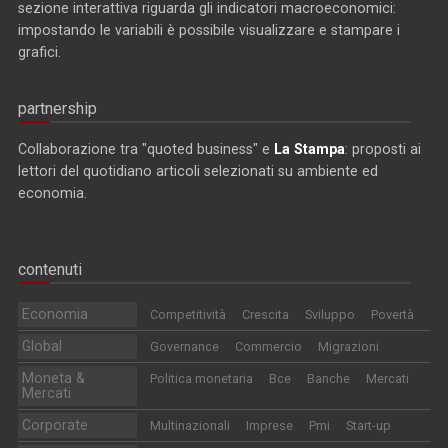
sezione interattiva riguarda gli indicatori macroeconomici:
impostando le variabili è possibile visualizzare e stampare i
grafici.
partnership
Collaborazione tra "quoted business" e
La Stampa
: proposti ai
lettori del quotidiano articoli selezionati su ambiente ed
economia.
contenuti
Economia
Competitività
Crescita
Sviluppo
Povertà
Global
Governance
Commercio
Migrazioni
Moneta &
Politica monetaria
Bce
Banche
Mercati
Mercati
Corporate
Multinazionali
Imprese
Pmi
Start-up