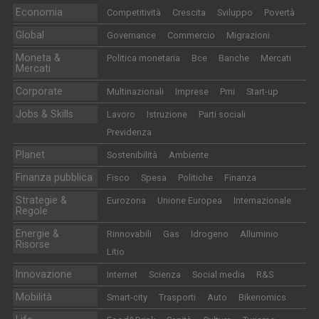
Economia
Competitività
Crescita
Sviluppo
Povertà
Global
Governance
Commercio
Migrazioni
Moneta &
Politica monetaria
Bce
Banche
Mercati
Mercati
Corporate
Multinazionali
Imprese
Pmi
Start-up
Jobs & Skills
Lavoro
Istruzione
Parti sociali
Previdenza
Planet
Sostenibilità
Ambiente
Finanza pubblica
Fisco
Spesa
Politiche
Finanza
Strategie &
Eurozona
Unione Europea
Internazionale
Regole
Energie &
Rinnovabili
Gas
Idrogeno
Alluminio
Risorse
Litio
Innovazione
Internet
Scienza
Social media
R&S
Mobilità
Smart-city
Trasporti
Auto
Bikenomics