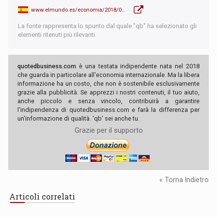
www.elmundo.es/economia/2018/05/14/5af84b66ca4741d8288b45fd.html
La fonte rappresenta lo spunto dal quale "qb" ha selezionato gli
elementi ritenuti più rilevanti.
quotedbusiness.com
è una testata indipendente nata nel 2018
che guarda in particolare all'economia internazionale. Ma la libera
informazione ha un costo, che non è sostenibile esclusivamente
grazie alla pubblicità. Se apprezzi i nostri contenuti, il tuo aiuto,
anche piccolo e senza vincolo, contribuirà a garantire
l'indipendenza di quotedbusiness.com e farà la differenza per
un'informazione di qualità. 'qb' sei anche tu.
Grazie per il supporto
« Torna Indietro
Articoli correlati