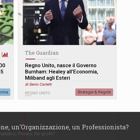
The Guardian
800
Regno Unito, nasce il Governo
65
Burnham: Healey all’Economia,
Miliband agli Esteri
di Senio Carletti
omia
Strategie & Regole
REGNO UNITO
one, un'Organizzazione, un Professionista?
Pubblico, Privato, No-profit?