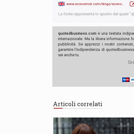
www.economist.com/blogs/economist-explains/2018/04/economist-explains-9
La fonte rappresenta lo spunto dal quale "qb"
quotedbusiness.com
è una testata indipe
internazionale. Ma la libera informazione 
pubblicità. Se apprezzi i nostri contenuti
garantire l'indipendenza di quotedbusiness.
sei anche tu.
Gra
Articoli correlati