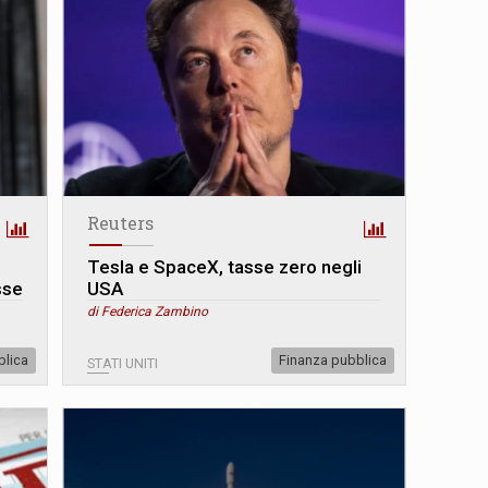
Reuters
Tesla e SpaceX, tasse zero negli
sse
USA
di Federica Zambino
blica
Finanza pubblica
STATI UNITI