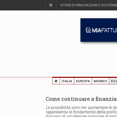
STORIE DI INNOVAZIONE E SOSTENIBI
ITALIA
EUROPA
MONDO
EC
Come continuare a finanziare
Le possibilità sono tre: aumentare le 
rappresenta le fondamenta della politi
bisogno di un’ulteriore iniezione di pro