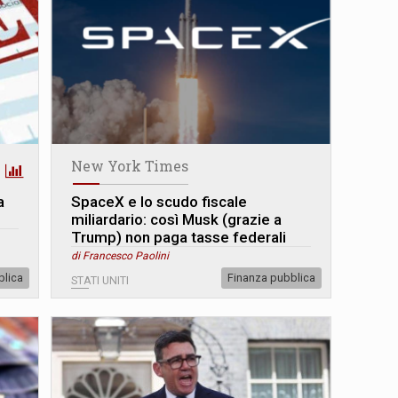
New York Times
a
SpaceX e lo scudo fiscale
miliardario: così Musk (grazie a
Trump) non paga tasse federali
di Francesco Paolini
blica
Finanza pubblica
STATI UNITI