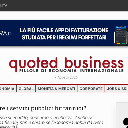
LITÀ
7 Agosto 2026
ONOMIA
GLOBAL
MONETA & MERCATI
CORPORATE
JOBS & SKI
 i servizi pubblici britannici?
tasse su reddito, consumo o ricchezza. Anche se
ca fiscale, non è chiaro se l’economia abbia davvero
gressività