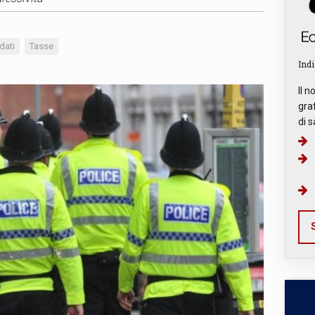
dati
Tasse
Indi
Il n
graf
di s
S