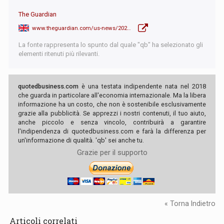
The Guardian
www.theguardian.com/us-news/2023/jun/18/antony-blinken-china-visit
La fonte rappresenta lo spunto dal quale "qb" ha selezionato gli
elementi ritenuti più rilevanti.
quotedbusiness.com
è una testata indipendente nata nel 2018
che guarda in particolare all'economia internazionale. Ma la libera
informazione ha un costo, che non è sostenibile esclusivamente
grazie alla pubblicità. Se apprezzi i nostri contenuti, il tuo aiuto,
anche piccolo e senza vincolo, contribuirà a garantire
l'indipendenza di quotedbusiness.com e farà la differenza per
un'informazione di qualità. 'qb' sei anche tu.
Grazie per il supporto
« Torna Indietro
Articoli correlati