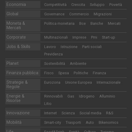
Economia
Competitività
Crescita
Sviluppo
Povertà
Global
Governance
Commercio
Migrazioni
Moneta &
Politica monetaria
Bce
Banche
Mercati
Mercati
Corporate
Multinazionali
Imprese
Pmi
Start-up
Jobs & Skills
Lavoro
Istruzione
Parti sociali
Previdenza
Planet
Sostenibilità
Ambiente
Finanza pubblica
Fisco
Spesa
Politiche
Finanza
Strategie &
Eurozona
Unione Europea
Internazionale
Regole
Energie &
Rinnovabili
Gas
Idrogeno
Alluminio
Risorse
Litio
Innovazione
Internet
Scienza
Social media
R&S
Mobilità
Smart-city
Trasporti
Auto
Bikenomics
Life
Food&Drink
Sanità
Cultura
Turismo