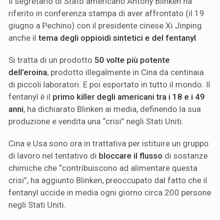
Il segretario di Stato americano Antony Blinken ha
riferito in conferenza stampa di aver affrontato (il 19
giugno a Pechino) con il presidente cinese Xi Jinping
anche il
tema degli oppioidi sintetici e del fentanyl
.
Si tratta di un prodotto
50 volte più potente
dell’eroina
, prodotto illegalmente in Cina da centinaia
di piccoli laboratori. E poi esportato in tutto il mondo. Il
fentanyl è il
primo killer degli americani tra i 18 e i 49
anni
, ha dichiarato Blinken ai media, definendo la sua
produzione e vendita una “crisi” negli Stati Uniti.
Cina e Usa sono ora in trattativa per istituire un gruppo
di lavoro nel tentativo di
bloccare il flusso
di sostanze
chimiche che “contribuiscono ad alimentare questa
crisi”, ha aggiunto Blinken, preoccupato dal fatto che il
fentanyl uccide in media ogni giorno circa 200 persone
negli Stati Uniti.