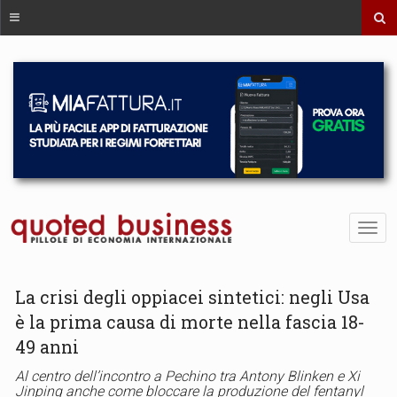
La crisi degli oppiacei sintetici: negli Usa
è la prima causa di morte nella fascia 18-
49 anni
Al centro dell’incontro a Pechino tra Antony Blinken e Xi
Jinping anche come bloccare la produzione del fentanyl