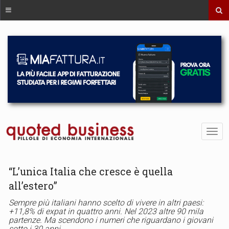
“L’unica Italia che cresce è quella
all’estero”
Sempre più italiani hanno scelto di vivere in altri paesi:
+11,8% di expat in quattro anni. Nel 2023 altre 90 mila
partenze. Ma scendono i numeri che riguardano i giovani
sotto i 30 anni.