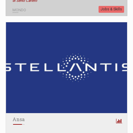
di Senio Carletti
Jobs & Skills
MONDO
Ansa