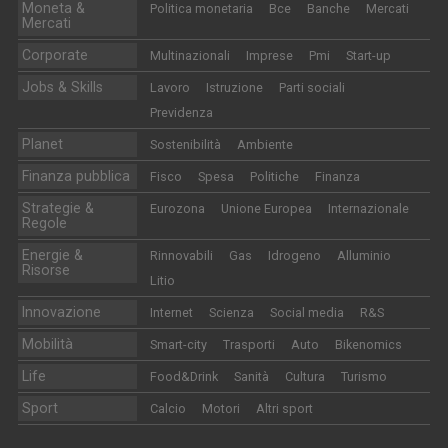
Moneta &
Politica monetaria
Bce
Banche
Mercati
Mercati
Corporate
Multinazionali
Imprese
Pmi
Start-up
Jobs & Skills
Lavoro
Istruzione
Parti sociali
Previdenza
Planet
Sostenibilità
Ambiente
Finanza pubblica
Fisco
Spesa
Politiche
Finanza
Strategie &
Eurozona
Unione Europea
Internazionale
Regole
Energie &
Rinnovabili
Gas
Idrogeno
Alluminio
Risorse
Litio
Innovazione
Internet
Scienza
Social media
R&S
Mobilità
Smart-city
Trasporti
Auto
Bikenomics
Life
Food&Drink
Sanità
Cultura
Turismo
Sport
Calcio
Motori
Altri sport