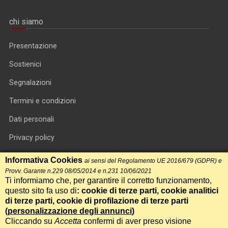
chi siamo
Presentazione
Sostienici
Segnalazioni
Termini e condizioni
Dati personali
Privacy policy
Informativa cookie
Informativa Cookies
ai sensi del Regolamento UE 2016/679 (GDPR) e
Provv. Garante n.229 08/05/2014 e n.231 10/06/2021
RSS feed
Ti informiamo che, per garantire il corretto funzionamento,
questo sito fa uso di
: cookie di terze parti, cookie analitici
RSS Top News
di terze parti, cookie di profilazione di terze parti
Contatti
(
personalizzazione degli annunci
)
Cliccando su
Accetta
confermi di aver preso visione