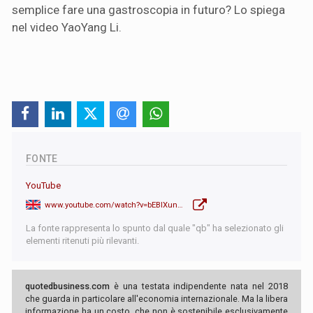
semplice fare una gastroscopia in futuro? Lo spiega
nel video YaoYang Li.
FONTE
YouTube
www.youtube.com/watch?v=bEBlXunuHKE
La fonte rappresenta lo spunto dal quale "qb" ha selezionato gli
elementi ritenuti più rilevanti.
quotedbusiness.com
è una testata indipendente nata nel 2018
che guarda in particolare all'economia internazionale. Ma la libera
informazione ha un costo, che non è sostenibile esclusivamente