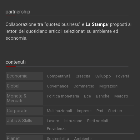
partnership
Collaborazione tra "quoted business" e
La Stampa
: proposti ai
lettori del quotidiano articoli selezionati su ambiente ed
economia.
contenuti
Economia
Competitività
Crescita
Sviluppo
Povertà
Global
Governance
Commercio
Migrazioni
Moneta &
Politica monetaria
Bce
Banche
Mercati
Mercati
Corporate
Multinazionali
Imprese
Pmi
Start-up
Jobs & Skills
Lavoro
Istruzione
Parti sociali
Previdenza
Planet
Sostenibilità
Ambiente