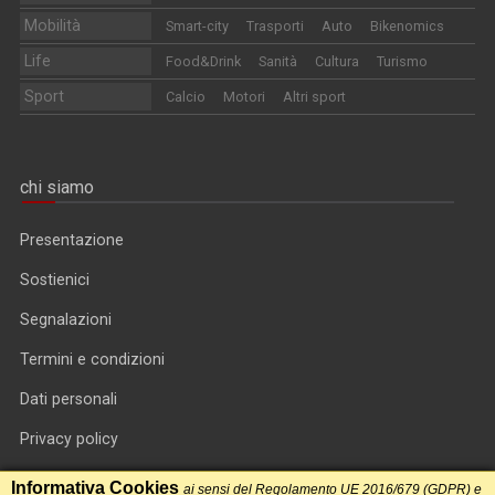
Mobilità
Smart-city
Trasporti
Auto
Bikenomics
Life
Food&Drink
Sanità
Cultura
Turismo
Sport
Calcio
Motori
Altri sport
chi siamo
Presentazione
Sostienici
Segnalazioni
Termini e condizioni
Dati personali
Privacy policy
Informativa cookie
Informativa Cookies
ai sensi del Regolamento UE 2016/679 (GDPR) e