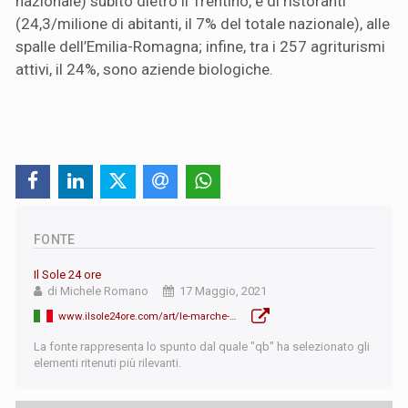
nazionale) subito dietro il Trentino, e di ristoranti
(24,3/milione di abitanti, il 7% del totale nazionale), alle
spalle dell’Emilia-Romagna; infine, tra i 257 agriturismi
attivi, il 24%, sono aziende biologiche.
FONTE
Il Sole 24 ore
di Michele Romano
17 Maggio, 2021
www.ilsole24ore.com/art/le-marche-scommettono-biologico-tre-anni-il-primato-europa-AEIVS2C
La fonte rappresenta lo spunto dal quale "qb" ha selezionato gli
elementi ritenuti più rilevanti.