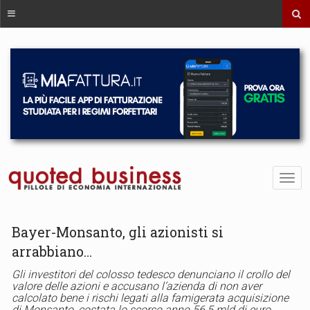
Bayer-Monsanto, gli azionisti si
arrabbiano…
Gli investitori del colosso tedesco denunciano il crollo del
valore delle azioni e accusano l’azienda di non aver
calcolato bene i rischi legati alla famigerata acquisizione
di Monsanto, costata lo scorso anno 56,5 mld di euro