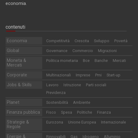
economia.
contenuti
Economia
Competitività
Crescita
Sviluppo
Povertà
Global
Governance
Commercio
Migrazioni
Moneta &
Politica monetaria
Bce
Banche
Mercati
Mercati
Corporate
Multinazionali
Imprese
Pmi
Start-up
Jobs & Skills
Lavoro
Istruzione
Parti sociali
Previdenza
Planet
Sostenibilità
Ambiente
Finanza pubblica
Fisco
Spesa
Politiche
Finanza
Strategie &
Eurozona
Unione Europea
Internazionale
Regole
Energie &
Rinnovabili
Gas
Idrogeno
Alluminio