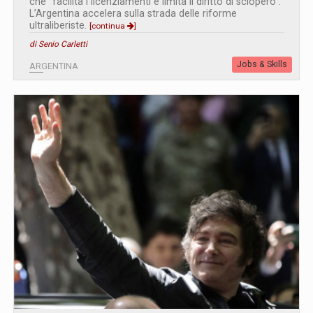
che “facilita i licenziamenti e limita il diritto di sciopero”.
L’Argentina accelera sulla strada delle riforme
ultraliberiste.
[continua
]
di Senio Carletti
Jobs & Skills
ARGENTINA