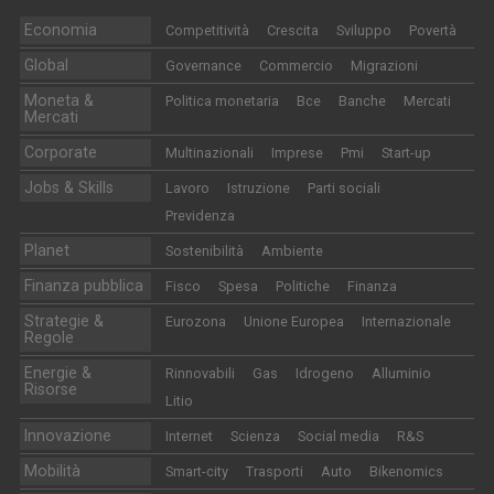
Economia
Competitività
Crescita
Sviluppo
Povertà
Global
Governance
Commercio
Migrazioni
Moneta &
Politica monetaria
Bce
Banche
Mercati
Mercati
Corporate
Multinazionali
Imprese
Pmi
Start-up
Jobs & Skills
Lavoro
Istruzione
Parti sociali
Previdenza
Planet
Sostenibilità
Ambiente
Finanza pubblica
Fisco
Spesa
Politiche
Finanza
Strategie &
Eurozona
Unione Europea
Internazionale
Regole
Energie &
Rinnovabili
Gas
Idrogeno
Alluminio
Risorse
Litio
Innovazione
Internet
Scienza
Social media
R&S
Mobilità
Smart-city
Trasporti
Auto
Bikenomics