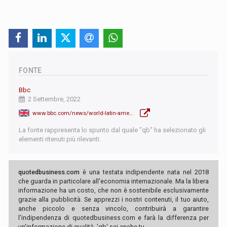
FONTE
Bbc
2 Settembre, 2022
www.bbc.com/news/world-latin-america-62762421
La fonte rappresenta lo spunto dal quale "qb" ha selezionato gli
elementi ritenuti più rilevanti.
quotedbusiness.com
è una testata indipendente nata nel 2018
che guarda in particolare all'economia internazionale. Ma la libera
informazione ha un costo, che non è sostenibile esclusivamente
grazie alla pubblicità. Se apprezzi i nostri contenuti, il tuo aiuto,
anche piccolo e senza vincolo, contribuirà a garantire
l'indipendenza di quotedbusiness.com e farà la differenza per
un'informazione di qualità. 'qb' sei anche tu.