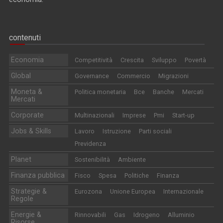
contenuti
Economia
Competitività
Crescita
Sviluppo
Povertà
Global
Governance
Commercio
Migrazioni
Moneta &
Politica monetaria
Bce
Banche
Mercati
Mercati
Corporate
Multinazionali
Imprese
Pmi
Start-up
Jobs & Skills
Lavoro
Istruzione
Parti sociali
Previdenza
Planet
Sostenibilità
Ambiente
Finanza pubblica
Fisco
Spesa
Politiche
Finanza
Strategie &
Eurozona
Unione Europea
Internazionale
Regole
Energie &
Rinnovabili
Gas
Idrogeno
Alluminio
Risorse