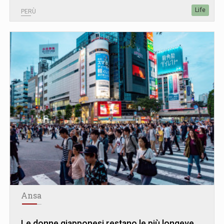
Life
PERÙ
Ansa
Le donne giapponesi restano le più longeve