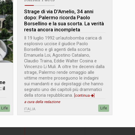
Strage di via D'Amelio, 34 anni
dopo: Palermo ricorda Paolo
Borsellino e la sua scorta. La verità
resta ancora incompleta
Il 19 luglio 1992 un'autobomba carica di
esplosivo uccise il giudice Paolo
Borsellino e gli agenti della scorta
Emanuela Loi, Agostino Catalano,
Claudio Traina, Eddie Walter Cosina e
Vincenzo Li Muli. A oltre tre decenni dalla
strage, Palermo rende omaggio alle
vittime mentre proseguono le indagini
one
sui mandanti e sui depistaggi che hanno
 il
segnato uno dei capitoli più drammatici
della storia repubblicana.
[continua
]
a cura della redazione
Life
Life
ITALIA