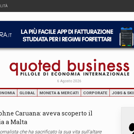
LITÀ
6 Agosto 2026
ONOMIA
GLOBAL
MONETA & MERCATI
CORPORATE
JOBS & SKI
aphne Caruana: aveva scoperto il
a a Malta
rnalista che ha sacrificato la sua vita sull’altare