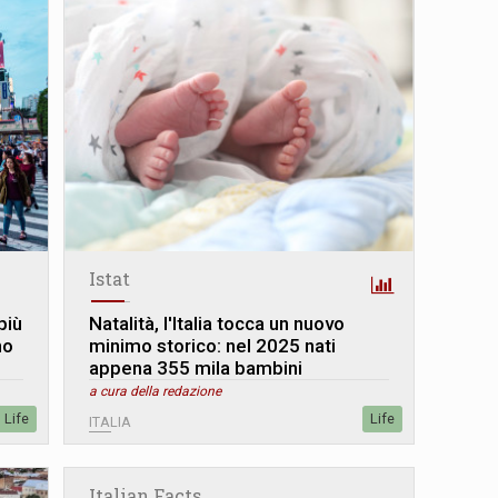
Istat
più
Natalità, l'Italia tocca un nuovo
no
minimo storico: nel 2025 nati
appena 355 mila bambini
a cura della redazione
Life
Life
ITALIA
Italian Facts