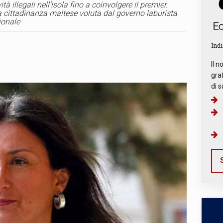
ità illegali nell’isola fino a coinvolgere il premier.
 cittadinanza maltese voluta dal governo laburista
zionale
Indi
Il n
graf
di s
S