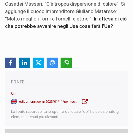
Casadei Massari: “C’è troppa dispersione di calore”. Si
aggiunge il cuoco imprenditore Giuliano Matarese:
“Molto meglio i forni e fornelli elettrici”.
In attesa di ciò
che potrebbe avvenire negli Usa cosa farà l’Ue?
FONTE
Cnn
edition.cnn.com/2023/01/11/politics/biden-gas-stoves/index.html
La fonte rappresenta lo spunto dal quale "qb" ha selezionato gli
elementi ritenuti più rilevanti.