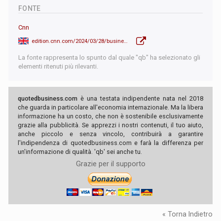
FONTE
Cnn
edition.cnn.com/2024/03/28/business/ftx-sam-bankman-fried-sentencing/index.html
La fonte rappresenta lo spunto dal quale "qb" ha selezionato gli
elementi ritenuti più rilevanti.
quotedbusiness.com
è una testata indipendente nata nel 2018
che guarda in particolare all'economia internazionale. Ma la libera
informazione ha un costo, che non è sostenibile esclusivamente
grazie alla pubblicità. Se apprezzi i nostri contenuti, il tuo aiuto,
anche piccolo e senza vincolo, contribuirà a garantire
l'indipendenza di quotedbusiness.com e farà la differenza per
un'informazione di qualità. 'qb' sei anche tu.
Grazie per il supporto
« Torna Indietro