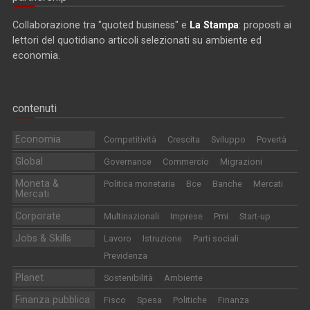
Collaborazione tra "quoted business" e
La Stampa
: proposti ai
lettori del quotidiano articoli selezionati su ambiente ed
economia.
contenuti
Economia
Competitività
Crescita
Sviluppo
Povertà
Global
Governance
Commercio
Migrazioni
Moneta &
Politica monetaria
Bce
Banche
Mercati
Mercati
Corporate
Multinazionali
Imprese
Pmi
Start-up
Jobs & Skills
Lavoro
Istruzione
Parti sociali
Previdenza
Planet
Sostenibilità
Ambiente
Finanza pubblica
Fisco
Spesa
Politiche
Finanza