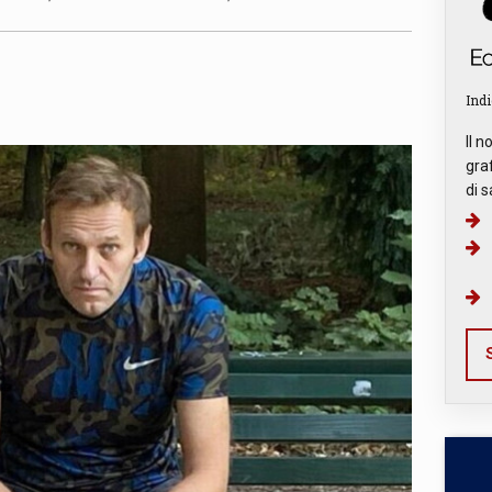
Indi
Il n
graf
di s
S