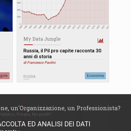
My Data Jungle
Russia, il Pil pro capite racconta 30
anni di storia
di Francesco Paolini
egole
Economia
RUSSIA
one, un'Organizzazione, un Professionista?
Pubblico, Privato, No-profit?
ACCOLTA ED ANALISI DEI DATI