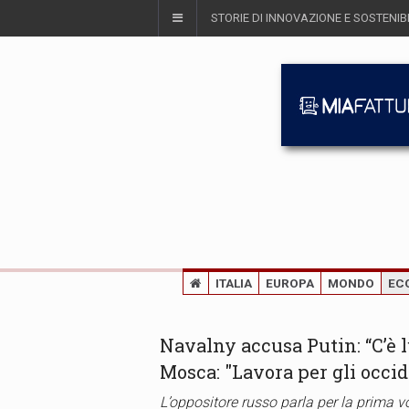
STORIE DI INNOVAZIONE E SOSTENIBI
ITALIA
EUROPA
MONDO
EC
Navalny accusa Putin: “C’è 
Mosca: "Lavora per gli occid
L’oppositore russo parla per la prima v