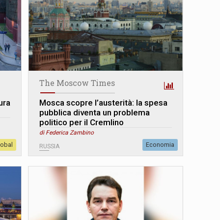
The Moscow Times
ura
Mosca scopre l’austerità: la spesa
pubblica diventa un problema
politico per il Cremlino
di Federica Zambino
lobal
Economia
RUSSIA