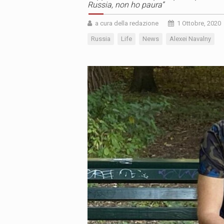
Russia, non ho paura”
a cura della redazione
1 Ottobre, 2020
Russia
Life
News
Alexei Navalny