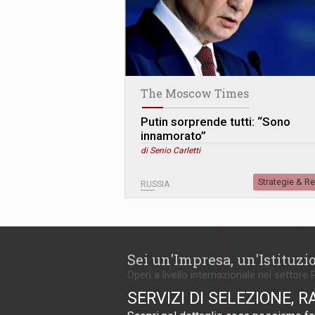
The Moscow Times
Putin sorprende tutti: “Sono
innamorato”
di Senio Carletti
Strategie & R
RUSSIA
Sei un'Impresa, un'Istituzi
Operi a livello internazionale nel settore 
SERVIZI DI SELEZIONE, R