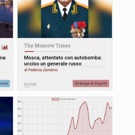
The Moscow Times
(ma
Mosca, attentato con autobomba:
ucciso un generale russo
di Federica Zambino
omia
Strategie & Regole
RUSSIA