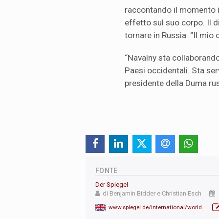
raccontando il momento in 
effetto sul suo corpo. Il 
tornare in Russia: “Il mio
“Navalny sta collaborando 
Paesi occidentali. Sta serv
presidente della Duma ru
FONTE
Der Spiegel
di Benjamin Bidder e Christian Esch
www.spiegel.de/international/world/alexei-navalny-on-his-poisoning-i-assert-that-putin-was-behind-the-crime-a-ae5923d5-20f3-4117-80bd-39a99b5b86f4