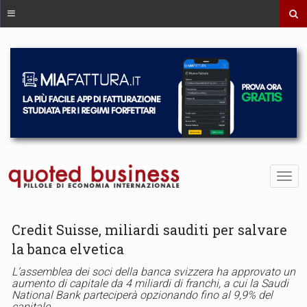
Credit Suisse, miliardi sauditi per salvare
la banca elvetica
L’assemblea dei soci della banca svizzera ha approvato un
aumento di capitale da 4 miliardi di franchi, a cui la Saudi
National Bank parteciperà opzionando fino al 9,9% del
capitale