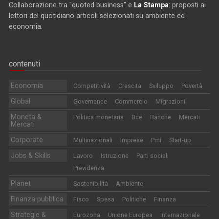
Collaborazione tra "quoted business" e
La Stampa
: proposti ai
lettori del quotidiano articoli selezionati su ambiente ed
economia.
contenuti
Economia
Competitività
Crescita
Sviluppo
Povertà
Global
Governance
Commercio
Migrazioni
Moneta &
Politica monetaria
Bce
Banche
Mercati
Mercati
Corporate
Multinazionali
Imprese
Pmi
Start-up
Jobs & Skills
Lavoro
Istruzione
Parti sociali
Previdenza
Planet
Sostenibilità
Ambiente
Finanza pubblica
Fisco
Spesa
Politiche
Finanza
Strategie &
Eurozona
Unione Europea
Internazionale