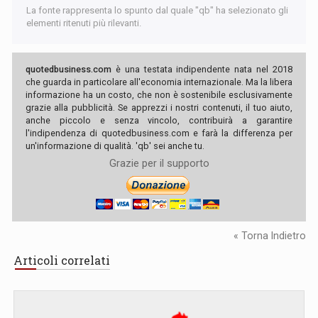
La fonte rappresenta lo spunto dal quale "qb" ha selezionato gli
elementi ritenuti più rilevanti.
quotedbusiness.com
è una testata indipendente nata nel 2018
che guarda in particolare all'economia internazionale. Ma la libera
informazione ha un costo, che non è sostenibile esclusivamente
grazie alla pubblicità. Se apprezzi i nostri contenuti, il tuo aiuto,
anche piccolo e senza vincolo, contribuirà a garantire
l'indipendenza di quotedbusiness.com e farà la differenza per
un'informazione di qualità. 'qb' sei anche tu.
Grazie per il supporto
« Torna Indietro
Articoli correlati