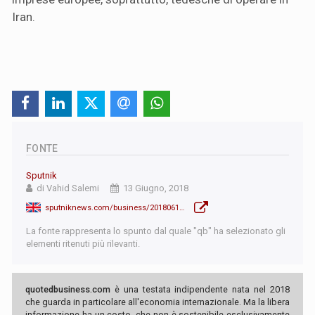
Iran.
FONTE
Sputnik
di Vahid Salemi
13 Giugno, 2018
sputniknews.com/business/201806131065374942-iran-sanctions-bonds/
La fonte rappresenta lo spunto dal quale "qb" ha selezionato gli
elementi ritenuti più rilevanti.
quotedbusiness.com
è una testata indipendente nata nel 2018
che guarda in particolare all'economia internazionale. Ma la libera
informazione ha un costo, che non è sostenibile esclusivamente