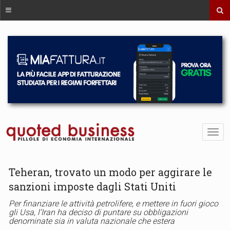
Teheran, trovato un modo per aggirare le
sanzioni imposte dagli Stati Uniti
Per finanziare le attività petrolifere, e mettere in fuori gioco
gli Usa, l’Iran ha deciso di puntare su obbligazioni
denominate sia in valuta nazionale che estera