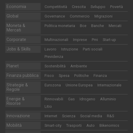
Economia
Competitività
Crescita
Sviluppo
Povertà
Global
Governance
Commercio
Migrazioni
Moneta &
Politica monetaria
Bce
Banche
Mercati
Mercati
Corporate
Multinazionali
Imprese
Pmi
Start-up
Jobs & Skills
Lavoro
Istruzione
Parti sociali
Previdenza
Planet
Sostenibilità
Ambiente
Finanza pubblica
Fisco
Spesa
Politiche
Finanza
Strategie &
Eurozona
Unione Europea
Internazionale
Regole
Energie &
Rinnovabili
Gas
Idrogeno
Alluminio
Risorse
Litio
Innovazione
Internet
Scienza
Social media
R&S
Mobilità
Smart-city
Trasporti
Auto
Bikenomics