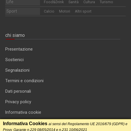
Life
Food&Drink
Sanità
Cultura
Turismo
Sport
Calcio
Motori
Altri sport
chi siamo
Presentazione
Sostienici
Segnalazioni
Termini e condizioni
Dati personali
Privacy policy
Informativa cookie
RSS feed
Informativa Cookies
ai sensi del Regolamento UE 2016/679 (GDPR) e
Provv. Garante n.229 08/05/2014 e n.231 10/06/2021