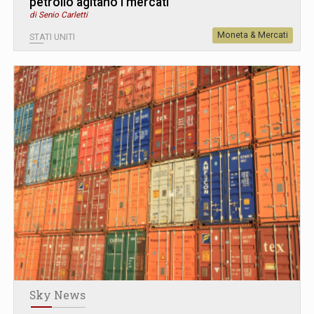
petrolio agitano i mercati
di Senio Carletti
Moneta & Mercati
STATI UNITI
Sky News