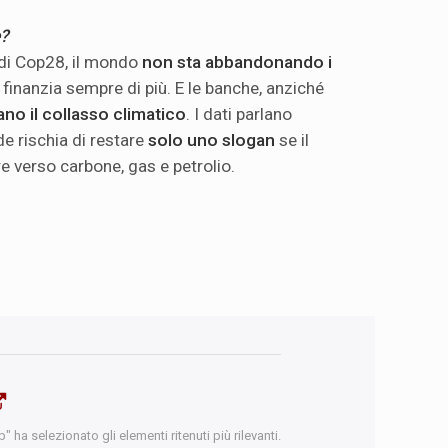
e?
di Cop28, il mondo
non sta abbandonando i
i finanzia sempre di più. E le banche, anziché
no il collasso climatico
. I dati parlano
de rischia di restare
solo uno slogan
se il
e verso carbone, gas e petrolio.
 ha selezionato gli elementi ritenuti più rilevanti.