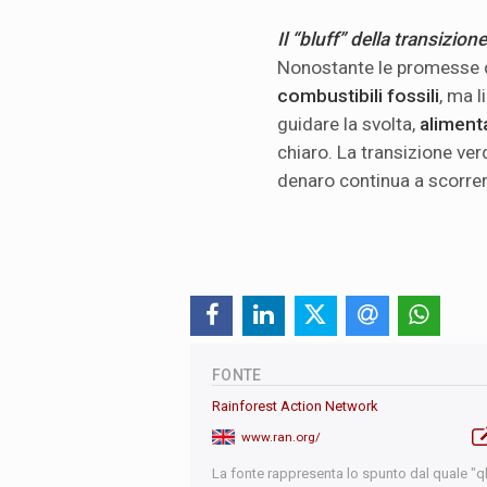
Il “bluff” della transizion
Nonostante le promesse 
combustibili fossili
, ma l
guidare la svolta,
alimenta
chiaro. La transizione ver
denaro continua a scorrer
FONTE
Rainforest Action Network
www.ran.org/
La fonte rappresenta lo spunto dal quale "qb"