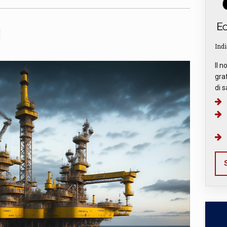
Indi
Il n
graf
di s
S