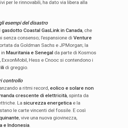
ivi per le rinnovabili, ha dato via libera alla
li esempi del disastro
l
gasdotto Coastal GasLink in Canada
, che
eni senza consenso; l’espansione di
Venture
portata da Goldman Sachs e JPMorgan; la
 in
Mauritania e Senegal
da parte di Kosmos
, ExxonMobil, Hess e Cnooc si contendono i
ili
di greggio.
 controllo
vanzando a ritmi record,
eolico e solare non
manda crescente di elettricità
, spinta da
ettriche. La
sicurezza energetica
e la
stano le carte vincenti del fossile. E così
inquinante
, vive una nuova giovinezza,
na e Indonesia
.