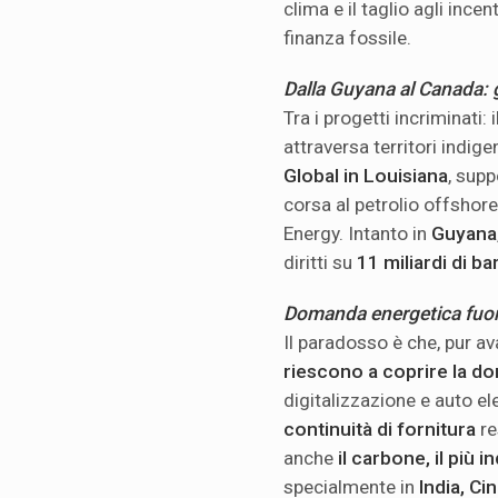
clima e il taglio agli incent
finanza fossile.
Dalla Guyana al Canada: g
Tra i progetti incriminati: i
attraversa territori indig
Global in Louisiana
, sup
corsa al petrolio offshore
Energy. Intanto in
Guyana
diritti su
11 miliardi di bar
Domanda energetica fuori
Il paradosso è che, pur a
riescono a coprire la do
digitalizzazione e auto el
continuità di fornitura
re
anche
il carbone, il più 
specialmente in
India, Ci