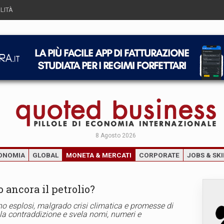
LITÀ
8 Agosto 2026
ONOMIA
GLOBAL
MONETA & MERCATI
CORPORATE
JOBS & SKI
 ancora il petrolio?
sono esplosi, malgrado crisi climatica e promesse di
la contraddizione e svela nomi, numeri e