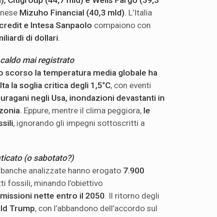
, Citigroup (44,7 mld) e Wells Fargo (39,3
ponese
Mizuho Financial (40,3 mld)
. L’Italia
credit e Intesa Sanpaolo
compaiono con
iliardi di dollari
.
 caldo mai registrato
o scorso la temperatura media globale ha
a la soglia critica degli 1,5°C
, con eventi
:
uragani negli Usa, inondazioni devastanti in
zzonia
. Eppure, mentre il clima peggiora,
le
sili
, ignorando gli impegni sottoscritti a
ticato (o sabotato?)
65 banche analizzate hanno erogato
7.900
i fossili, minando l’obiettivo
issioni nette entro il 2050
. Il ritorno degli
ld Trump
, con l’abbandono dell’accordo sul