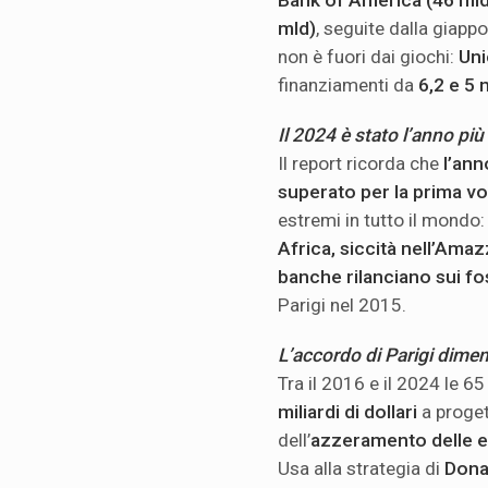
Bank of America (46 mld)
mld)
, seguite dalla giap
non è fuori dai giochi:
Uni
finanziamenti da
6,2 e 5 m
Il 2024 è stato l’anno più
Il report ricorda che
l’ann
superato per la prima volt
estremi in tutto il mondo
Africa, siccità nell’Ama
banche rilanciano sui fos
Parigi nel 2015.
L’accordo di Parigi dimen
Tra il 2016 e il 2024 le 
miliardi di dollari
a progett
dell’
azzeramento delle em
Usa alla strategia di
Dona