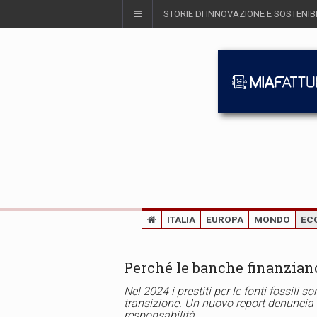
STORIE DI INNOVAZIONE E SOSTENIBI
ITALIA
EUROPA
MONDO
EC
Perché le banche finanziano
Nel 2024 i prestiti per le fonti fossili 
transizione. Un nuovo report denuncia 
responsabilità.