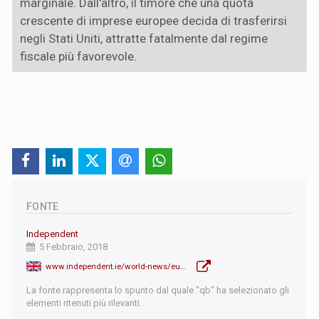
marginale. Dall'altro, il timore che una quota
crescente di imprese europee decida di trasferirsi
negli Stati Uniti, attratte fatalmente dal regime
fiscale più favorevole.
FONTE
Independent
5 Febbraio, 2018
www.independent.ie/world-news/european-central-bank-us-tax-law-could-erode-europes-tax-base-36568082.html
La fonte rappresenta lo spunto dal quale "qb" ha selezionato gli
elementi ritenuti più rilevanti.