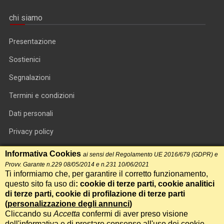
chi siamo
Presentazione
Sostienici
Segnalazioni
Termini e condizioni
Dati personali
Privacy policy
Informativa cookie
Informativa Cookies
ai sensi del Regolamento UE 2016/679 (GDPR) e
Provv. Garante n.229 08/05/2014 e n.231 10/06/2021
RSS feed
Ti informiamo che, per garantire il corretto funzionamento,
questo sito fa uso di
: cookie di terze parti, cookie analitici
RSS Top News
di terze parti, cookie di profilazione di terze parti
(
personalizzazione degli annunci
)
Contatti
Cliccando su
Accetta
confermi di aver preso visione
dell'informativa e di prestare consenso all'uso dei cookie.