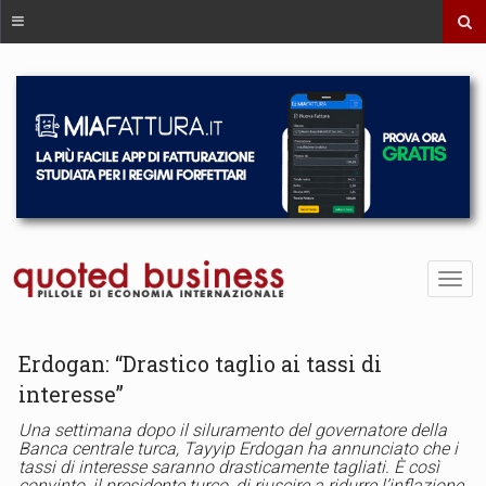
Erdogan: “Drastico taglio ai tassi di
interesse”
Una settimana dopo il siluramento del governatore della
Banca centrale turca, Tayyip Erdogan ha annunciato che i
tassi di interesse saranno drasticamente tagliati. È così
convinto, il presidente turco, di riuscire a ridurre l’inflazione,