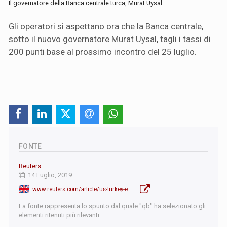
Il governatore della Banca centrale turca, Murat Uysal
Gli operatori si aspettano ora che la Banca centrale,
sotto il nuovo governatore Murat Uysal, tagli i tassi di
200 punti base al prossimo incontro del 25 luglio.
FONTE
Reuters
14 Luglio, 2019
www.reuters.com/article/us-turkey-economy-rates/erdogan-says-turkey-will-make-serious-rate-cuts-haberturk-idUSKCN1U90G2
La fonte rappresenta lo spunto dal quale "qb" ha selezionato gli
elementi ritenuti più rilevanti.