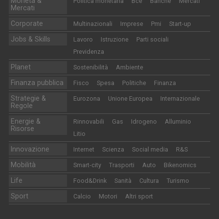
Moneta &
Politica monetaria
Bce
Banche
Mercati
Mercati
Corporate
Multinazionali
Imprese
Pmi
Start-up
Jobs & Skills
Lavoro
Istruzione
Parti sociali
Previdenza
Planet
Sostenibilità
Ambiente
Finanza pubblica
Fisco
Spesa
Politiche
Finanza
Strategie &
Eurozona
Unione Europea
Internazionale
Regole
Energie &
Rinnovabili
Gas
Idrogeno
Alluminio
Risorse
Litio
Innovazione
Internet
Scienza
Social media
R&S
Mobilità
Smart-city
Trasporti
Auto
Bikenomics
Life
Food&Drink
Sanità
Cultura
Turismo
Sport
Calcio
Motori
Altri sport