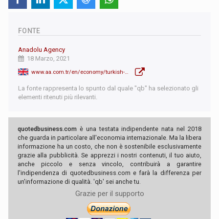
FONTE
Anadolu Agency
18 Marzo, 2021
www.aa.com.tr/en/economy/turkish-central-bank-hikes-interest-rates-surprising-markets/2180384
La fonte rappresenta lo spunto dal quale "qb" ha selezionato gli
elementi ritenuti più rilevanti.
quotedbusiness.com
è una testata indipendente nata nel 2018
che guarda in particolare all'economia internazionale. Ma la libera
informazione ha un costo, che non è sostenibile esclusivamente
grazie alla pubblicità. Se apprezzi i nostri contenuti, il tuo aiuto,
anche piccolo e senza vincolo, contribuirà a garantire
l'indipendenza di quotedbusiness.com e farà la differenza per
un'informazione di qualità. 'qb' sei anche tu.
Grazie per il supporto