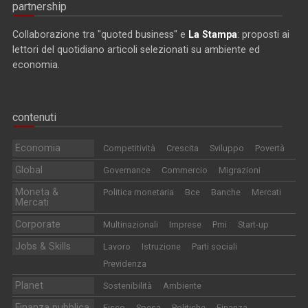
partnership
Collaborazione tra "quoted business" e
La Stampa
: proposti ai
lettori del quotidiano articoli selezionati su ambiente ed
economia.
contenuti
Economia
Competitività
Crescita
Sviluppo
Povertà
Global
Governance
Commercio
Migrazioni
Moneta &
Politica monetaria
Bce
Banche
Mercati
Mercati
Corporate
Multinazionali
Imprese
Pmi
Start-up
Jobs & Skills
Lavoro
Istruzione
Parti sociali
Previdenza
Planet
Sostenibilità
Ambiente
Finanza pubblica
Fisco
Spesa
Politiche
Finanza