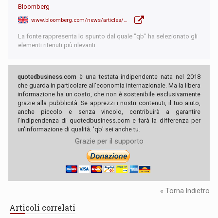
Bloomberg
www.bloomberg.com/news/articles/2025-06-18/pboc-chief-sees-currency-competition-as-dollar-dominance-falters
La fonte rappresenta lo spunto dal quale "qb" ha selezionato gli
elementi ritenuti più rilevanti.
quotedbusiness.com
è una testata indipendente nata nel 2018
che guarda in particolare all'economia internazionale. Ma la libera
informazione ha un costo, che non è sostenibile esclusivamente
grazie alla pubblicità. Se apprezzi i nostri contenuti, il tuo aiuto,
anche piccolo e senza vincolo, contribuirà a garantire
l'indipendenza di quotedbusiness.com e farà la differenza per
un'informazione di qualità. 'qb' sei anche tu.
Grazie per il supporto
« Torna Indietro
Articoli correlati