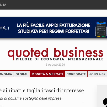
LITÀ
6 Agosto 2026
ONOMIA
GLOBAL
MONETA & MERCATI
CORPORATE
JOBS & SKI
ai ripari e taglia i tassi di interesse
di di dollari a sostegno delle imprese