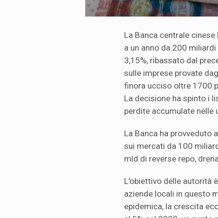
La Banca centrale cinese 
a un anno da 200 miliardi d
3,15%, ribassato dal prece
sulle imprese provate dagl
finora ucciso oltre 1700 p
La decisione ha spinto i li
perdite accumulate nelle 
La Banca ha provveduto an
sui mercati da 100 miliard
mld di reverse repo, drena
L’obiettivo delle autorità è
aziende locali in questo m
epidemica, la crescita ec