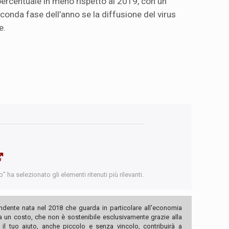
percentuale in meno rispetto al 2019, con un
conda fase dell’anno se la diffusione del virus
e.
 ha selezionato gli elementi ritenuti più rilevanti.
ndente nata nel 2018 che guarda in particolare all'economia
ha un costo, che non è sostenibile esclusivamente grazie alla
, il tuo aiuto, anche piccolo e senza vincolo, contribuirà a