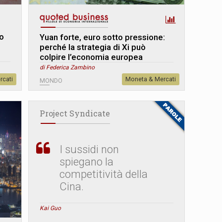
mo
Yuan forte, euro sotto pressione:
perché la strategia di Xi può
colpire l’economia europea
di Federica Zambino
rcati
Moneta & Mercati
MONDO
Project Syndicate
I sussidi non
spiegano la
competitività della
Cina.
Kai Guo