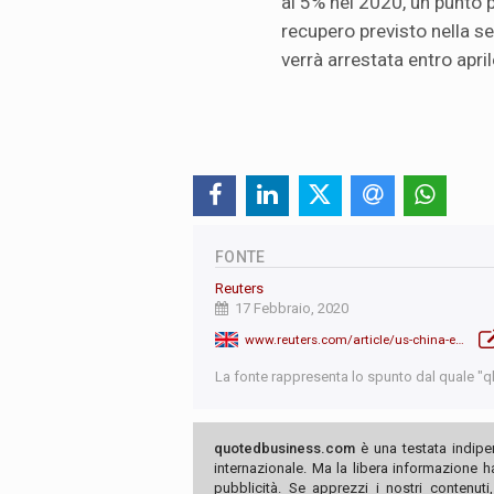
al 5% nel 2020, un punto 
recupero previsto nella se
verrà arrestata entro april
FONTE
Reuters
17 Febbraio, 2020
www.reuters.com/article/us-china-economy-mlf/china-cuts-medium-term-rate-to-soften-coronavirus-hit-to-economy-idUSKBN20B04B
La fonte rappresenta lo spunto dal quale "qb"
quotedbusiness.com
è una testata indipe
internazionale. Ma la libera informazione 
pubblicità. Se apprezzi i nostri contenuti