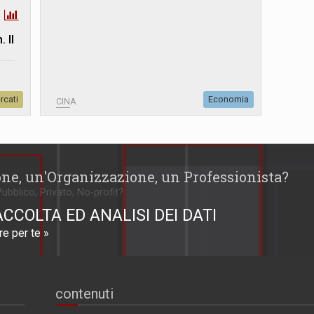
 Il
rcati
Economia
CINA
one, un'Organizzazione, un Professionista?
Pubblico, Privato, No-profit?
ACCOLTA ED ANALISI DEI DATI
e per te »
contenuti