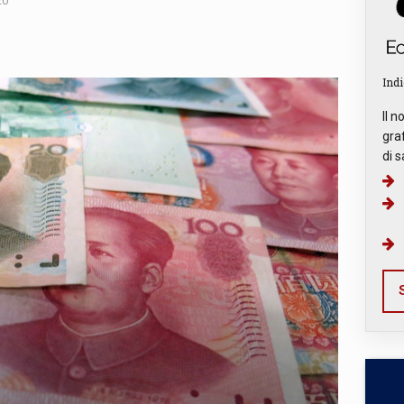
20
Indi
Il n
graf
di s
S