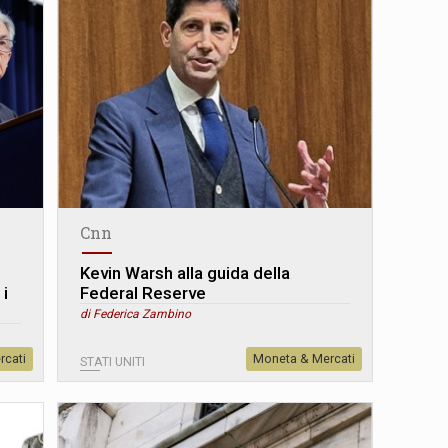
Cnn
Kevin Warsh alla guida della
 i
Federal Reserve
di Federica Zambino
rcati
Moneta & Mercati
STATI UNITI