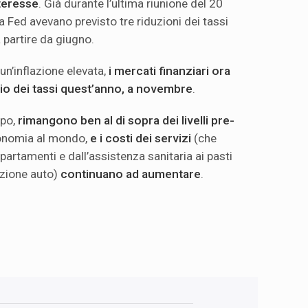
nteresse
. Già durante l’ultima riunione del 20
a Fed avevano previsto tre riduzioni dei tassi
 partire da giugno.
un’inflazione elevata,
i mercati finanziari ora
lio dei tassi quest’anno, a novembre
.
mpo,
rimangono ben al di sopra dei livelli pre-
onomia al mondo,
e i costi dei servizi
(che
ppartamenti e dall’assistenza sanitaria ai pasti
razione auto)
continuano ad aumentare
.