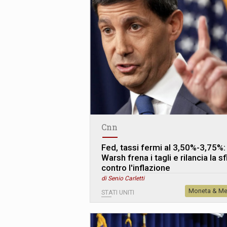
Cnn
Fed, tassi fermi al 3,50%-3,75%:
Warsh frena i tagli e rilancia la s
contro l'inflazione
di Senio Carletti
Moneta & Me
STATI UNITI