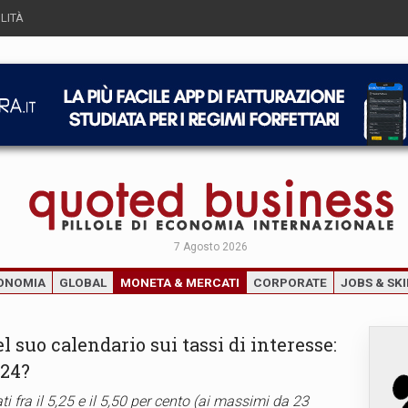
LITÀ
7 Agosto 2026
ONOMIA
GLOBAL
MONETA & MERCATI
CORPORATE
JOBS & SKI
suo calendario sui tassi di interesse:
024?
ti fra il 5,25 e il 5,50 per cento (ai massimi da 23