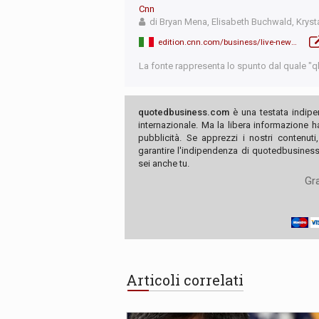
Cnn
di Bryan Mena, Elisabeth Buchwald, Krysta
edition.cnn.com/business/live-news/markets-federal-reserve-meeting-05-01-24/index.html
La fonte rappresenta lo spunto dal quale "qb"
quotedbusiness.com
è una testata indipe
internazionale. Ma la libera informazione 
pubblicità. Se apprezzi i nostri contenuti
garantire l'indipendenza di quotedbusiness.
sei anche tu.
Gra
Articoli correlati