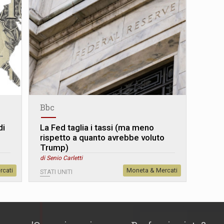
Bbc
di
La Fed taglia i tassi (ma meno
rispetto a quanto avrebbe voluto
Trump)
di Senio Carletti
rcati
Moneta & Mercati
STATI UNITI