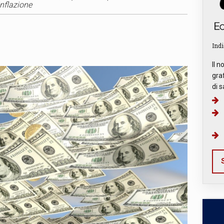
inflazione
Indi
Il n
graf
di s
S