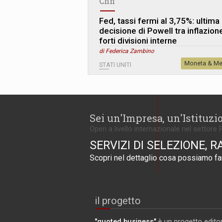
Cnn
Fed, tassi fermi al 3,75%: ultima
decisione di Powell tra inflazion
forti divisioni interne
di Federica Zambino
Moneta & Me
STATI UNITI
Sei un'Impresa, un'Istituzi
Operi a livello internazionale nel settore 
SERVIZI DI SELEZIONE, R
Scopri nel dettaglio cosa possiamo far
il progetto
"quoted business"
è un progetto editor