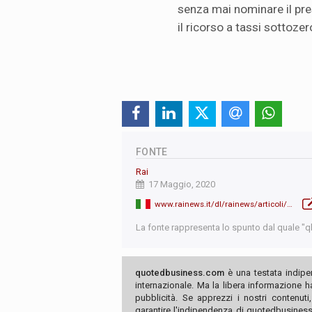
senza mai nominare il pre
il ricorso a tassi sottozer
FONTE
Rai
17 Maggio, 2020
www.rainews.it/dl/rainews/articoli/Powell-la-ripresa-negli-Usa-potrebbe-arrivare-alla-fine-del-2021-fd6dad26-5de8-4ec5-abc9-dd05ce6bcf83.html
La fonte rappresenta lo spunto dal quale "qb"
quotedbusiness.com
è una testata indipe
internazionale. Ma la libera informazione 
pubblicità. Se apprezzi i nostri contenuti
garantire l'indipendenza di quotedbusiness.