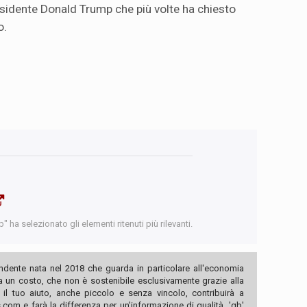
sidente Donald Trump che più volte ha chiesto
o.
 ha selezionato gli elementi ritenuti più rilevanti.
ndente nata nel 2018 che guarda in particolare all'economia
ha un costo, che non è sostenibile esclusivamente grazie alla
, il tuo aiuto, anche piccolo e senza vincolo, contribuirà a
com e farà la differenza per un'informazione di qualità. 'qb'