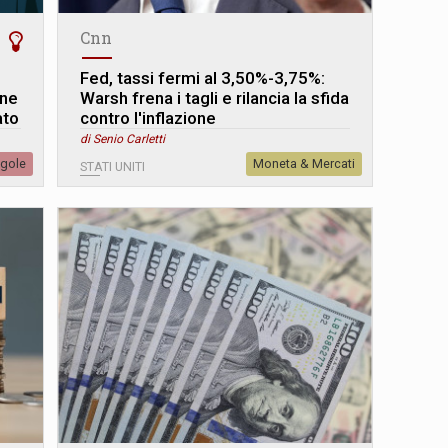
Cnn
Fed, tassi fermi al 3,50%-3,75%:
one
Warsh frena i tagli e rilancia la sfida
ato
contro l'inflazione
di Senio Carletti
egole
Moneta & Mercati
STATI UNITI