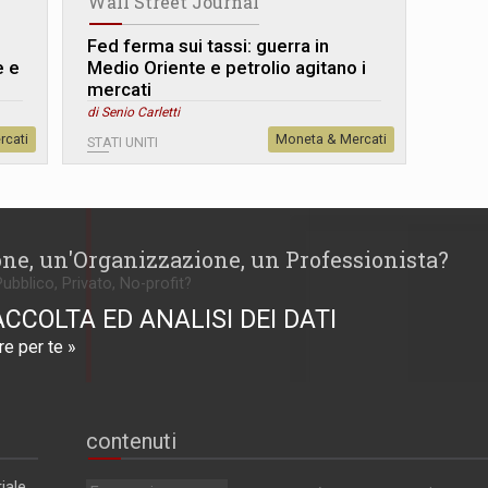
Wall Street Journal
Fed ferma sui tassi: guerra in
e e
Medio Oriente e petrolio agitano i
mercati
di Senio Carletti
rcati
Moneta & Mercati
STATI UNITI
one, un'Organizzazione, un Professionista?
Pubblico, Privato, No-profit?
ACCOLTA ED ANALISI DEI DATI
e per te »
contenuti
iale