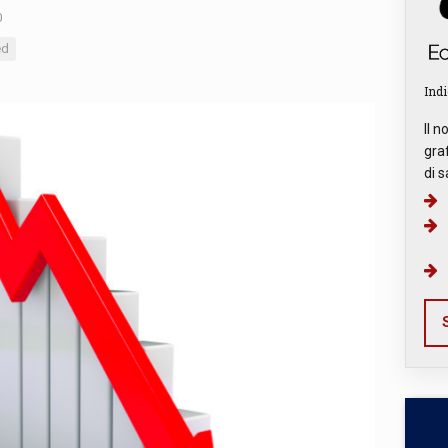
0
ed
Indi
Il n
graf
di s
S