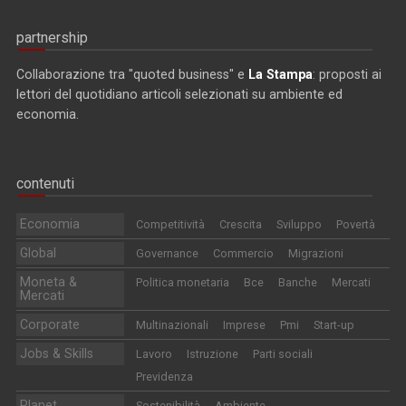
partnership
Collaborazione tra "quoted business" e
La Stampa
: proposti ai
lettori del quotidiano articoli selezionati su ambiente ed
economia.
contenuti
Economia
Competitività
Crescita
Sviluppo
Povertà
Global
Governance
Commercio
Migrazioni
Moneta &
Politica monetaria
Bce
Banche
Mercati
Mercati
Corporate
Multinazionali
Imprese
Pmi
Start-up
Jobs & Skills
Lavoro
Istruzione
Parti sociali
Previdenza
Planet
Sostenibilità
Ambiente