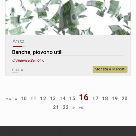
Ansa
Banche, piovono utili
di Federica Zambino
Moneta & Mercati
ITALIA
16
««
«
10
11
12
13
14
15
17
18
19
20
21
22
»
»»