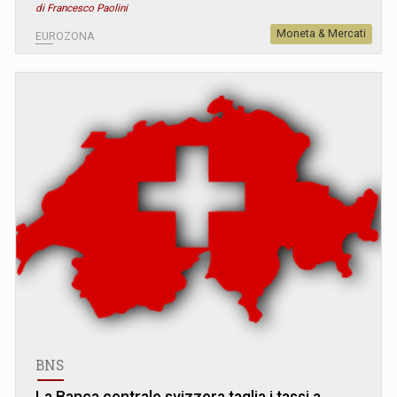
di Francesco Paolini
Moneta & Mercati
EUROZONA
BNS
La Banca centrale svizzera taglia i tassi a