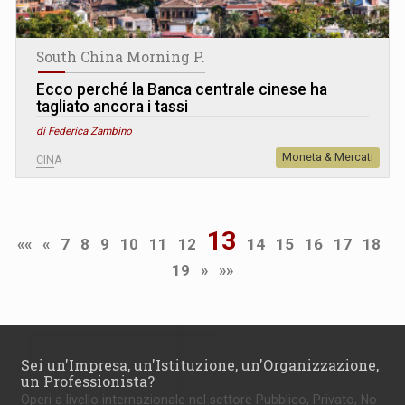
South China Morning P.
Ecco perché la Banca centrale cinese ha
tagliato ancora i tassi
di Federica Zambino
Moneta & Mercati
CINA
13
««
«
7
8
9
10
11
12
14
15
16
17
18
19
»
»»
Sei un'Impresa, un'Istituzione, un'Organizzazione,
un Professionista?
Operi a livello internazionale nel settore Pubblico, Privato, No-