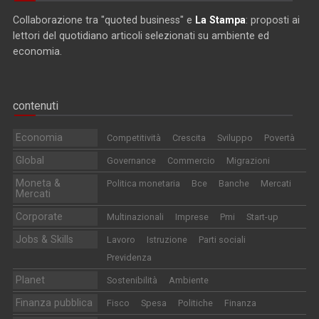
Collaborazione tra "quoted business" e
La Stampa
: proposti ai
lettori del quotidiano articoli selezionati su ambiente ed
economia.
contenuti
Economia
Competitività
Crescita
Sviluppo
Povertà
Global
Governance
Commercio
Migrazioni
Moneta &
Politica monetaria
Bce
Banche
Mercati
Mercati
Corporate
Multinazionali
Imprese
Pmi
Start-up
Jobs & Skills
Lavoro
Istruzione
Parti sociali
Previdenza
Planet
Sostenibilità
Ambiente
Finanza pubblica
Fisco
Spesa
Politiche
Finanza