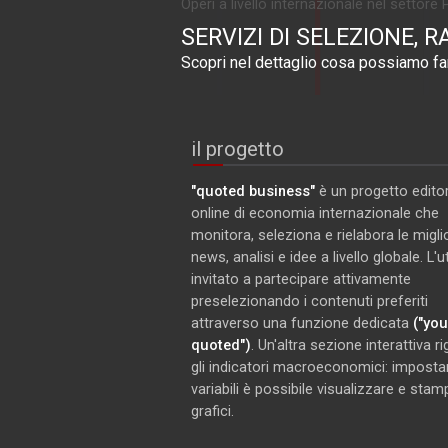
Operi a livello internazionale nel settore 
SERVIZI DI SELEZIONE, R
Scopri nel dettaglio cosa possiamo far
il progetto
"quoted business"
è un progetto editor
online di economia internazionale che
monitora, seleziona e rielabora le miglio
news, analisi e idee a livello globale. L'
invitato a partecipare attivamente
preselezionando i contenuti preferiti
attraverso una funzione dedicata
("you
quoted")
. Un'altra sezione interattiva r
gli indicatori macroeconomici: imposta
variabili è possibile visualizzare e stam
grafici.