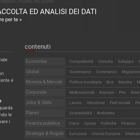
Pubblico, Privato, No-profit?
ACCOLTA ED ANALISI DEI DATI
e per te »
contenuti
iale
Economia
Competitività
Crescita
Sviluppo
Global
Governance
Commercio
Migrazion
ri
utente è
Moneta & Mercati
Politica monetaria
Bce
Banche
M
Corporate
Multinazionali
Imprese
Pmi
Start
r
Jobs & Skills
Lavoro
Istruzione
Parti sociali
Pr
iguarda
Planet
Sostenibilità
Ambiente
ndo le
pare i
Finanza pubblica
Fisco
Spesa
Politiche
Finanza
Strategie & Regole
Eurozona
Unione Europea
Internaz