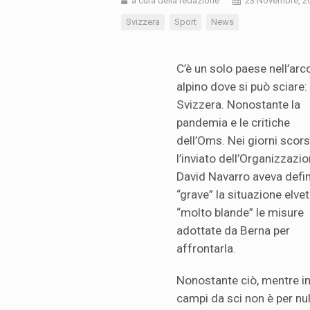
a cura della redazione
23 Novembre, 2
Svizzera
Sport
News
C’è un solo paese nell’arc
alpino dove si può sciare: 
Svizzera. Nonostante la
pandemia e le critiche
dell’Oms. Nei giorni scorsi
l’inviato dell’Organizzazi
David Navarro aveva defin
“grave” la situazione elvet
“molto blande” le misure
adottate da Berna per
affrontarla.
Nonostante ciò, mentre in I
campi da sci non è per nul