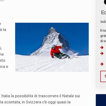
020
Indi
o
è la
Il n
graf
di s
,
one
ito
ica e
S
talia la possibilità di trascorrere il Natale sui
la scontata, in Svizzera c’è oggi quasi la