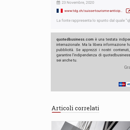
23 Novembre, 2020
www.tdg.ch/suisse-tourisme-anticipe-une-saison-dhiver-difficile-372425136449
La fonte rappresenta lo spunto dal quale "qb"
quotedbusiness.com
è una testata indipe
internazionale. Ma la libera informazione 
pubblicità. Se apprezzi i nostri contenuti
garantire l'indipendenza di quotedbusiness.
sei anche tu.
Gra
Articoli correlati