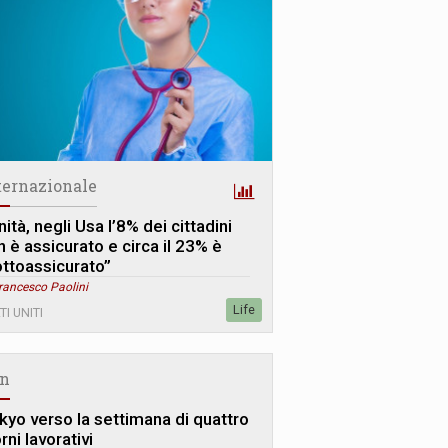
ternazionale
ità, negli Usa l’8% dei cittadini
n è assicurato e circa il 23% è
ottoassicurato”
rancesco Paolini
Life
TI UNITI
n
kyo verso la settimana di quattro
rni lavorativi