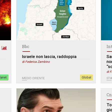
Bbc
In
Israele non lascia, raddoppia
San
no
di Federica Zambino
“s
di F
lanet
Global
MEDIO ORIENTE
STA
Cn
To
gio