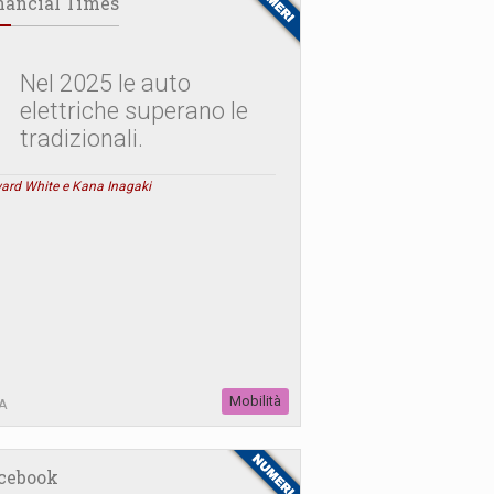
nancial Times
Nel 2025 le auto
elettriche superano le
tradizionali.
ard White e Kana Inagaki
Mobilità
A
cebook