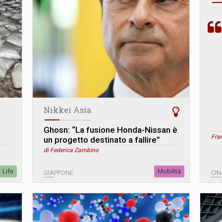
Nikkei Asia
Ghosn: “La fusione Honda-Nissan è
Fra
un progetto destinato a fallire”
di Federica Zambino
Life
Mobilità
GIAPPONE
CIN