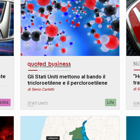
Ni
nte
“H
Gli Stati Uniti mettono al bando il
tra
tricloroetilene e il percloroetilene
di S
di Senio Carletti
ilità
Life
STATI UNITI
GI