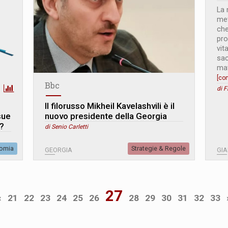
La 
met
che
pro
vit
sac
mat
[co
Bbc
di F
Il filorusso Mikheil Kavelashvili è il
sue
nuovo presidente della Georgia
i?
di Senio Carletti
omia
Strategie & Regole
GEORGIA
GI
27
«
21
22
23
24
25
26
28
29
30
31
32
33