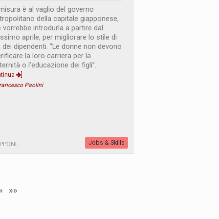
misura è al vaglio del governo
ropolitano della capitale giapponese,
 vorrebbe introdurla a partire dal
ssimo aprile, per migliorare lo stile di
a dei dipendenti. “Le donne non devono
rificare la loro carriera per la
ernità o l’educazione dei figli”.
ntinua
]
rancesco Paolini
Jobs & Skills
APPONE
»
»»