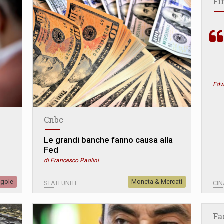
Fi
Edw
Cnbc
Le grandi banche fanno causa alla
Fed
di Francesco Paolini
egole
Moneta & Mercati
STATI UNITI
CIN
Fa