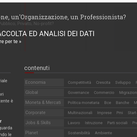
one, un'Organizzazione, un Professionista?
Pubblico, Privato, No-profit?
ACCOLTA ED ANALISI DEI DATI
e per te »
contenuti
iale
Economia
Competitività
Crescita
Sviluppo
Global
Governance
Commercio
Migrazion
ri
utente è
Moneta & Mercati
Politica monetaria
Bce
Banche
M
Corporate
Multinazionali
Imprese
Pmi
Start
r
Jobs & Skills
Lavoro
Istruzione
Parti sociali
Pr
iguarda
Planet
Sostenibilità
Ambiente
ndo le