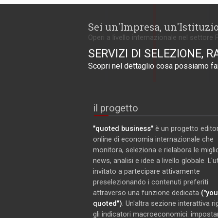
Sei un'Impresa, un'Istituzi
Operi a livello internazionale nel settore 
SERVIZI DI SELEZIONE, R
Scopri nel dettaglio cosa possiamo far
il progetto
"quoted business"
è un progetto editor
online di economia internazionale che
monitora, seleziona e rielabora le miglio
news, analisi e idee a livello globale. L'
invitato a partecipare attivamente
preselezionando i contenuti preferiti
attraverso una funzione dedicata
("you
quoted")
. Un'altra sezione interattiva r
gli indicatori macroeconomici: imposta