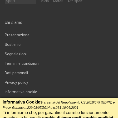
Sport
Calcio
Motori
Altri sport
chi siamo
Presentazione
Sostienici
Segnalazioni
Termini e condizioni
Dati personali
Privacy policy
Informativa cookie
RSS feed
Informativa Cookies
ai sensi del Regolamento UE 2016/679 (GDPR) e
Provv. Garante n.229 08/05/2014 e n.231 10/06/2021
RSS Top News
Ti informiamo che, per garantire il corretto funzionamento,
questo sito fa uso di
: cookie di terze parti, cookie analitici