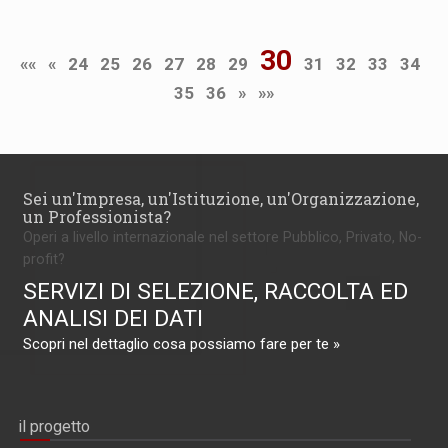
30
««
«
24
25
26
27
28
29
31
32
33
34
35
36
»
»»
Sei un'Impresa, un'Istituzione, un'Organizzazione,
un Professionista?
Operi a livello internazionale nel settore Pubblico, Privato, No-
profit?
SERVIZI DI SELEZIONE, RACCOLTA ED
ANALISI DEI DATI
Scopri nel dettaglio cosa possiamo fare per te »
il progetto