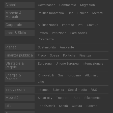
Global
Governance
Commercio
Migrazioni
Moneta &
Politica monetaria
Bce
Banche
Mercati
Mercati
Corporate
Multinazionali
Imprese
Pmi
Start-up
Jobs & Skills
Lavoro
Istruzione
Parti sociali
Previdenza
Planet
Sostenibilità
Ambiente
Finanza pubblica
Fisco
Spesa
Politiche
Finanza
Strategie &
Eurozona
Unione Europea
Internazionale
Regole
Energie &
Rinnovabili
Gas
Idrogeno
Alluminio
Risorse
Litio
Innovazione
Internet
Scienza
Social media
R&S
Mobilità
Smart-city
Trasporti
Auto
Bikenomics
Life
Food&Drink
Sanità
Cultura
Turismo