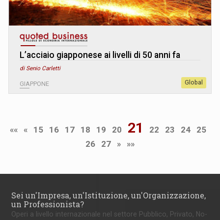
L’acciaio giapponese ai livelli di 50 anni fa
di Senio Carletti
Global
GIAPPONE
21
««
«
15
16
17
18
19
20
22
23
24
25
26
27
»
»»
Sei un'Impresa, un'Istituzione, un'Organizzazione,
un Professionista?
Operi a livello internazionale nel settore Pubblico, Privato, No-