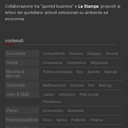
Collaborazione tra "quoted business" e
La Stampa
: proposti ai
lettori del quotidiano articoli selezionati su ambiente ed
economia.
contenuti
Economia
Competitività
Crescita
Sviluppo
Povertà
Global
Governance
Commercio
Migrazioni
Moneta &
Politica monetaria
Bce
Banche
Mercati
Mercati
Corporate
Multinazionali
Imprese
Pmi
Start-up
Jobs & Skills
Lavoro
Istruzione
Parti sociali
Previdenza
Planet
Sostenibilità
Ambiente
Finanza pubblica
Fisco
Spesa
Politiche
Finanza