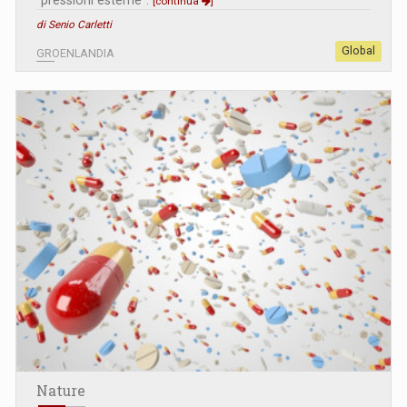
[continua
]
di Senio Carletti
Global
GROENLANDIA
Nature